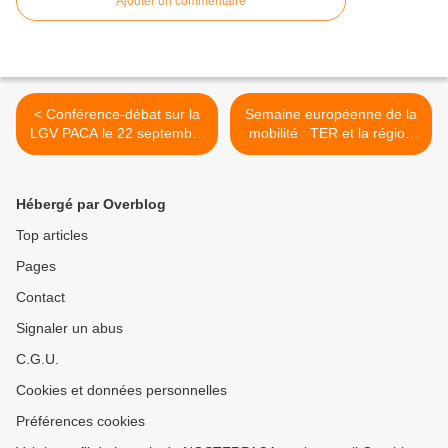
Ajouter un commentaire
< Conférence-débat sur la
Semaine européenne de la
LGV PACA le 22 septembre
mobilité : TER et la région
à TOULON
PACA se mobilisent! >
Hébergé par Overblog
Top articles
Pages
Contact
Signaler un abus
C.G.U.
Cookies et données personnelles
Préférences cookies