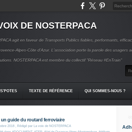
VOIX DE NOSTERPACA
CA agit en faveur de Transports Publics fiables, performants, effica
rovence-Alpes-Côte d'Azur. L'association porte la parole des usagers 
itutions. NOSTERPACA est membre du collectif "Réseau #EnTrain"
S'POTES
TEXTE DE RÉFÉRENCE
QUI SOMMES-NOUS ?
 un guide du routard ferroviaire
obre 2018
, Rédigé par La voix de NOSTERPACA
Adhé
lié dans
#DOCUMENT
,
#TER
,
#Val de Durance-Alpes-Montgenèvre
,
#débats