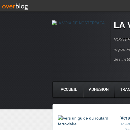
LA 
NOSTERPA
région P
des inst
ACCUEIL
ADHESION
TRAN
Vers
12 Oct
Pub