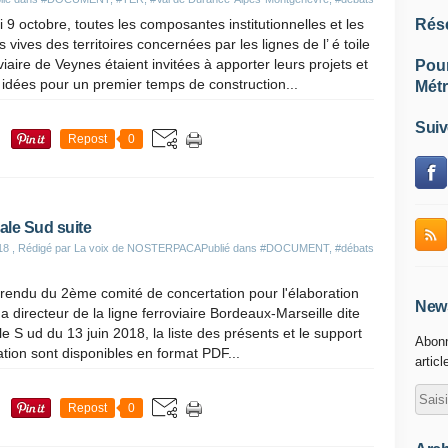
 9 octobre, toutes les composantes institutionnelles et les
Rés
s vives des territoires concernées par les lignes de l’ é toile
viaire de Veynes étaient invitées à apporter leurs projets et
Pou
 idées pour un premier temps de construction...
Métr
Suiv
Repost
0
ale Sud suite
18
, Rédigé par La voix de NOSTERPACA
Publié dans
#DOCUMENT
,
#débats
rendu du 2ème comité de concertation pour l'élaboration
News
 directeur de la ligne ferroviaire Bordeaux-Marseille dite
e S ud du 13 juin 2018, la liste des présents et le support
Abonn
tion sont disponibles en format PDF...
articl
Repost
0