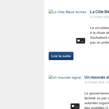
La Côte Bl
11 Octobre 201
La circulati
à la chute d
Souhaitons q
…
pas un préte
Lire la suite
Un mauvais si
10 Octobre 2018
, R
Le gouvernement
lâcheté ou par 
autorités organi
…
des mobilités (