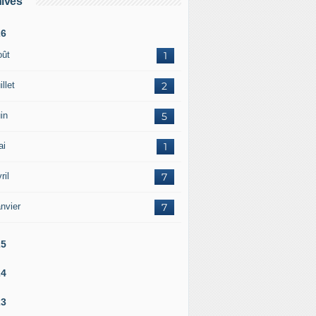
ives
26
oût
1
illet
2
in
5
ai
1
ril
7
nvier
7
25
24
23