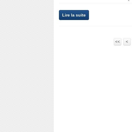
Lire la suite
<<
<