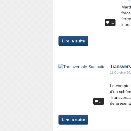
Mardi
force
ferro
…
leurs
Lire la suite
Transvers
11 Octobre 20
Le compte-
d'un schéma
Transversal
…
de présenta
Lire la suite