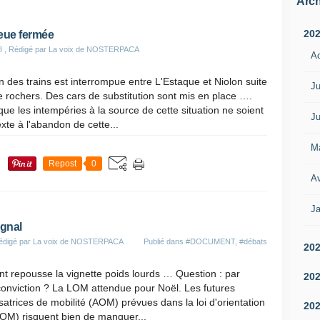
Arch
20
eue fermée
8
, Rédigé par La voix de NOSTERPACA
A
on des trains est interrompue entre L'Estaque et Niolon suite
Ju
e rochers. Des cars de substitution sont mis en place ….
ue les intempéries à la source de cette situation ne soient
Ju
xte à l'abandon de cette...
M
Repost
0
Av
Ja
gnal
édigé par La voix de NOSTERPACA
Publié dans
#DOCUMENT
,
#débats
20
 repousse la vignette poids lourds … Question : par
20
conviction ? La LOM attendue pour Noël. Les futures
satrices de mobilité (AOM) prévues dans la loi d'orientation
20
LOM) risquent bien de manquer...