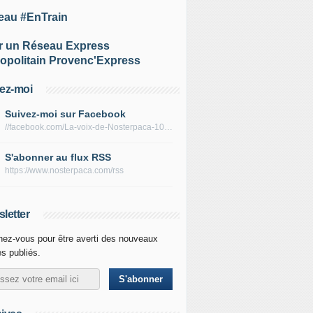
eau #EnTrain
r un Réseau Express
opolitain Provenc'Express
ez-moi
Suivez-moi sur Facebook
//facebook.com/La-voix-de-Nosterpaca-106434384284735
S'abonner au flux RSS
https://www.nosterpaca.com/rss
letter
ez-vous pour être averti des nouveaux
es publiés.