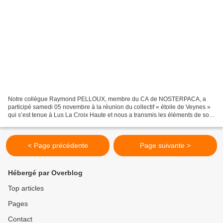
Notre collègue Raymond PELLOUX, membre du CA de NOSTERPACA, a
participé samedi 05 novembre à la réunion du collectif « étoile de Veynes »
qui s’est tenue à Lus La Croix Haute et nous a transmis les éléments de son
compte-rendu : Ce sont plus de 150 personnes...
< Page précédente
Page suivante >
Hébergé par Overblog
Top articles
Pages
Contact