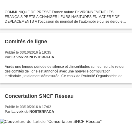
COMMUNIQUE DE PRESSE France nature EnVIRONNEMENT LES
FRANÇAIS PRETS A CHANGER LEURS HABITUDES EN MATIERE DE
DEPLACEMENTS A l’occasion du mondial de l’automobile qui se déroule
du 01 au 16 octobre 2016, France Nature Environnement (FNE), la
Fondation PSA...
Comités de ligne
Publié le 03/10/2016 à 19:35
Par
La voix de NOSTERPACA
Après une longue période de silence et d'incertitudes sur leur sort, le retour
des comités de ligne est annoncé avec une nouvelle configuration
territoriale , totalement démesurée. Ce choix de l'Autorité Organisatrice des
Transports, le Conseil Régional,...
Concertation SNCF Réseau
Publié le 03/10/2016 à 17:02
Par
La voix de NOSTERPACA