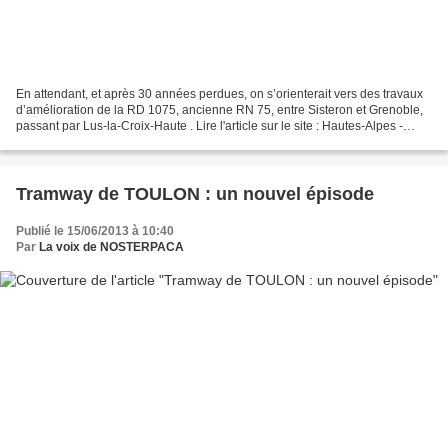
En attendant, et après 30 années perdues, on s’orienterait vers des travaux
d’amélioration de la RD 1075, ancienne RN 75, entre Sisteron et Grenoble,
passant par Lus-la-Croix-Haute . Lire l'article sur le site : Hautes-Alpes -
L'achèvement du barreau...
Tramway de TOULON : un nouvel épisode
Publié le 15/06/2013 à 10:40
Par
La voix de NOSTERPACA