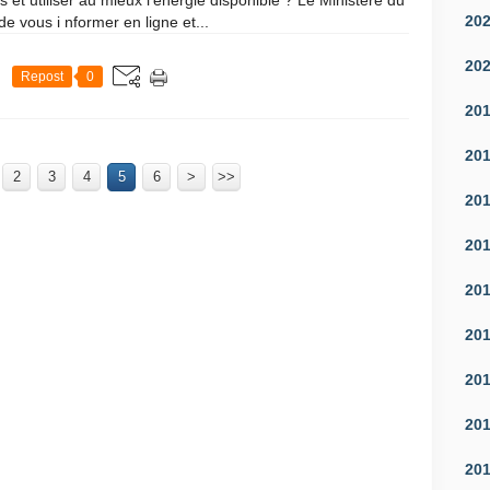
 utiliser au mieux l'énergie disponible ? Le Ministère du
20
 vous i nformer en ligne et...
20
Repost
0
20
20
2
3
4
5
6
>
>>
20
20
20
20
20
20
20