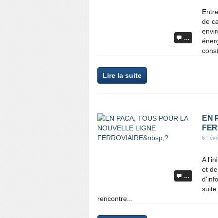
Entre
de ca
envir
…
énerg
const
Lire la suite
EN 
FER
6 Févr
A l'i
et de
…
d'inf
suite
rencontre...