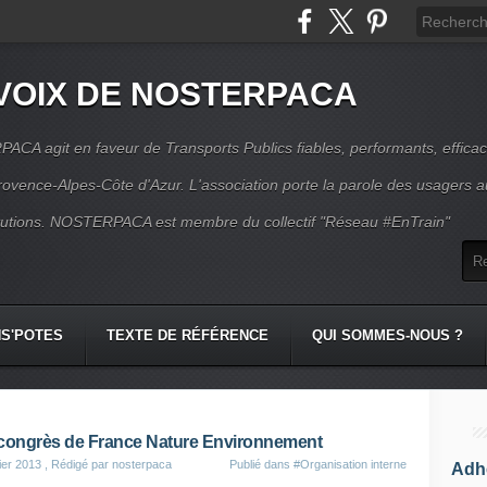
VOIX DE NOSTERPACA
CA agit en faveur de Transports Publics fiables, performants, effica
rovence-Alpes-Côte d'Azur. L'association porte la parole des usagers 
itutions. NOSTERPACA est membre du collectif "Réseau #EnTrain"
S'POTES
TEXTE DE RÉFÉRENCE
QUI SOMMES-NOUS ?
congrès de France Nature Environnement
ier 2013
, Rédigé par nosterpaca
Publié dans
#Organisation interne
Adhé