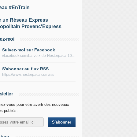
eau #EnTrain
r un Réseau Express
opolitain Provenc'Express
ez-moi
Suivez-moi sur Facebook
//facebook.com/La-voix-de-Nosterpaca-106434384284735
S'abonner au flux RSS
https://www.nosterpaca.com/rss
letter
ez-vous pour être averti des nouveaux
es publiés.