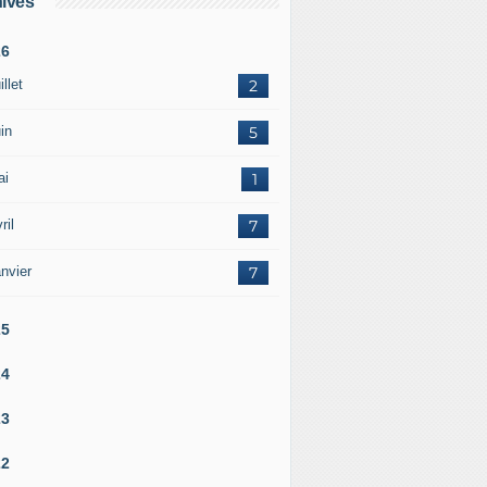
ives
26
illet
2
in
5
ai
1
ril
7
nvier
7
25
24
23
22