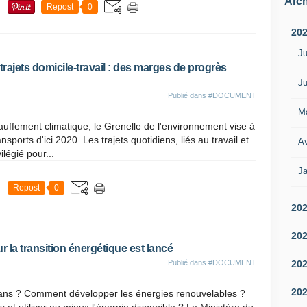
Arch
Repost
0
20
Ju
rajets domicile-travail : des marges de progrès
Ju
Publié dans
#DOCUMENT
M
hauffement climatique, le Grenelle de l'environnement vise à
sports d'ici 2020. Les trajets quotidiens, liés au travail et
Av
ilégié pour...
Ja
Repost
0
20
20
ur la transition énergétique est lancé
20
Publié dans
#DOCUMENT
20
 ans ? Comment développer les énergies renouvelables ?