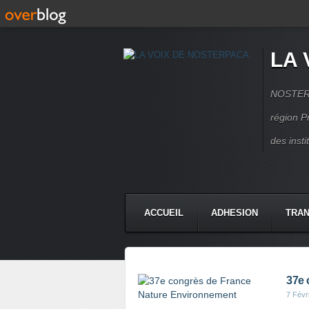
LA 
NOSTERPA
région P
des inst
ACCUEIL
ADHESION
TRAN
37e 
7 Févr