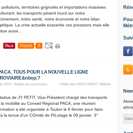
 pollutions, territoires grignotés et importations massives
Rés
rburant, les transports pèsent lourd sur notre
onnement, notre santé, notre économie et notre bilan
Pou
étique. La crise actuelle exacerbe ces pressions mais elle
Métr
itue aussi...
Suiv
Repost
0
PACA, TOUS POUR LA NOUVELLE LIGNE
ROVIAIRE&nbsp;?
ier 2013
, Rédigé par nosterpaca
Publié dans
#DOCUMENT
,
#débats
News
nitiative de JY PETIT, Vice-Président chargé des transports
Abonn
 la mobilité au Conseil Régional PACA, une réunion
articl
ormation a été organisée à Toulon le 6 février pour faire
 à la tenue d'un COmité de PILotage le 09 janvier. 3°