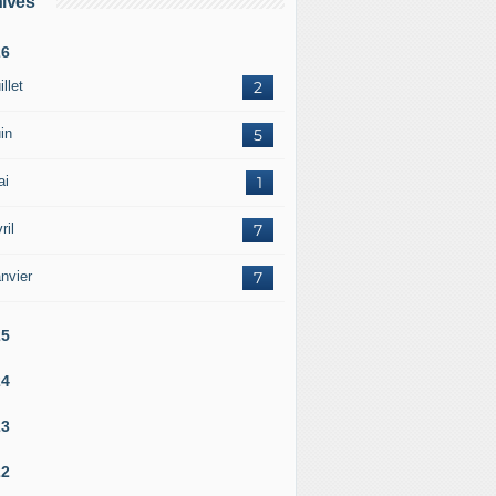
ives
26
illet
2
in
5
ai
1
ril
7
nvier
7
25
24
23
22