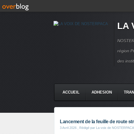
LA 
NOSTERPA
région P
des inst
ACCUEIL
ADHESION
TRAN
Lancement de la feuille de route str
3 Avril 2026
, Rédigé par La voix de NOSTERPACA