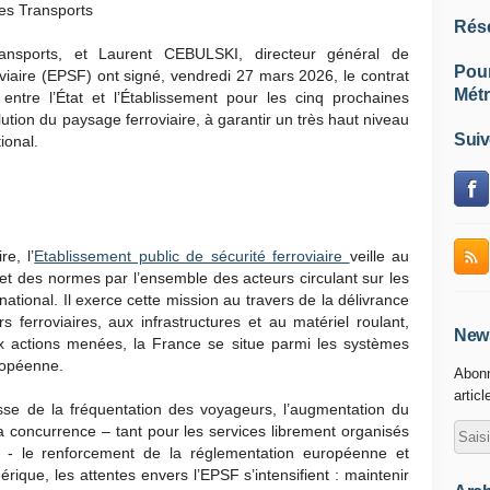
es Transports
Rés
ansports, et Laurent CEBULSKI, directeur général de
Pou
oviaire (EPSF) ont signé, vendredi 27 mars 2026, le contrat
Métr
entre l’État et l’Établissement pour les cinq prochaines
lution du paysage ferroviaire, à garantir un très haut niveau
Suiv
ional.
re, l’
Etablissement public de sécurité ferroviaire
veille au
et des normes par l’ensemble des acteurs circulant sur les
ational. Il exerce cette mission au travers de la délivrance
s ferroviaires, aux infrastructures et au matériel roulant,
News
ux actions menées, la France se situe parmi les systèmes
uropéenne.
Abonn
articl
se de la fréquentation des voyageurs, l’augmentation du
la concurrence – tant pour les services librement organisés
 - le renforcement de la réglementation européenne et
érique, les attentes envers l’EPSF s’intensifient : maintenir