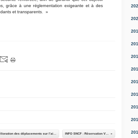
ous, grâce à une réglementation exigeante et à des
20
dants et transparents. »
20
20
20
20
20
20
20
20
20
20
Appel du réseau associatif agissant pour l’amélioration des déplacements sur l’aire métropolitaine Aix Marseille Provence et ses environs
INFO SNCF : Réservation VELO Lignes des Alpes