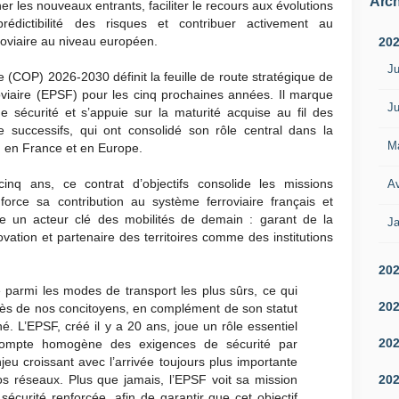
Arch
 les nouveaux entrants, faciliter le recours aux évolutions
édictibilité des risques et contribuer activement au
rroviaire au niveau européen.
20
Ju
e (COP) 2026-2030 définit la feuille de route stratégique de
roviaire (EPSF) pour les cinq prochaines années. Il marque
Ju
de sécurité et s’appuie sur la maturité acquise au fil des
e successifs, qui ont consolidé son rôle central dans la
M
es, en France et en Europe.
inq ans, ce contrat d’objectifs consolide les missions
Av
nforce sa contribution au système ferroviaire français et
e un acteur clé des mobilités de demain : garant de la
Ja
nnovation et partenaire des territoires comme des institutions
20
re parmi les modes de transport les plus sûrs, ce qui
20
près de nos concitoyens, en complément de son statut
. L’EPSF, créé il y a 20 ans, joue un rôle essentiel
20
compte homogène des exigences de sécurité par
eu croissant avec l’arrivée toujours plus importante
20
s réseaux. Plus que jamais, l’EPSF voit sa mission
sécurité renforcée, afin de garantir que cet objectif