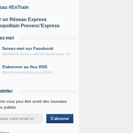
eau #EnTrain
r un Réseau Express
opolitain Provenc'Express
ez-moi
Suivez-moi sur Facebook
//facebook.com/La-voix-de-Nosterpaca-106434384284735
S'abonner au flux RSS
https://www.nosterpaca.com/rss
letter
ez-vous pour être averti des nouveaux
es publiés.