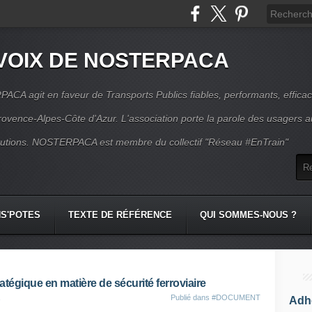
VOIX DE NOSTERPACA
CA agit en faveur de Transports Publics fiables, performants, effica
rovence-Alpes-Côte d'Azur. L'association porte la parole des usagers 
itutions. NOSTERPACA est membre du collectif "Réseau #EnTrain"
S'POTES
TEXTE DE RÉFÉRENCE
QUI SOMMES-NOUS ?
atégique en matière de sécurité ferroviaire
Publié dans
#DOCUMENT
Adhé