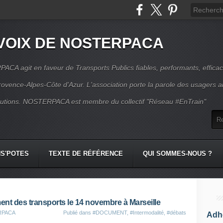
VOIX DE NOSTERPACA
CA agit en faveur de Transports Publics fiables, performants, effica
rovence-Alpes-Côte d'Azur. L'association porte la parole des usagers 
itutions. NOSTERPACA est membre du collectif "Réseau #EnTrain"
S'POTES
TEXTE DE RÉFÉRENCE
QUI SOMMES-NOUS ?
ent des transports le 14 novembre à Marseille
ERPACA
Publié dans
#DOCUMENT
,
#Intermodalité
,
#débats
Adhé