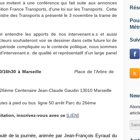
nvitent à une conférence qui fait suite aux annonces
Rés
tion France Transports, d'une loi sur les Transports. Cette
inistre des Transports a présenté le 3 novembre la trame de
Pou
Métr
 entendre les apports de nos intervenant.e.s et aussi
Suiv
cteurs souhaiteront voir se dessiner dans cette future loi de
 période compliquée vu le contexte politique, nous sommes
intervenant.e. de qualité et représentatif d'un large panel
/16h30 à Marseille
Place de l'Arbre de
 26
ème
Centenaire Jean-Claude Gaudin
13010 Marseille
News
tes à pied ou bus ligne 50 arrêt
Parc du 26
ème
Abonn
articl
tation, inscrivez-vous avec ce
[
LIEN
]
roulé de la journée, animée par Jean-François Eyraud du