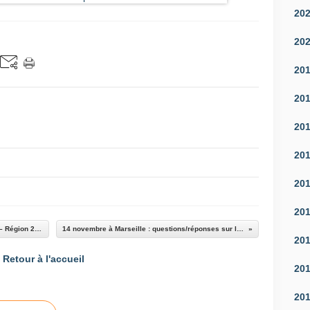
20
20
20
20
20
20
20
20
Signature de l’avenant au contrat de plan État – Région 2021-2027 intégrant le volet mobilité
14 novembre à Marseille : questions/réponses sur la future loi-cadre des transports
20
Retour à l'accueil
20
20