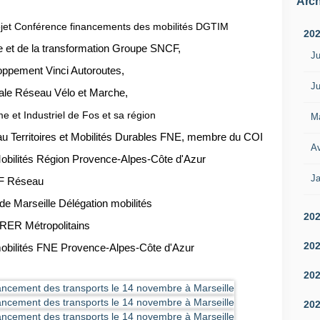
Arch
rojet Conférence financements des mobilités DGTIM
20
e et de la transformation Groupe SNCF,
Ju
loppement Vinci Autoroutes,
Ju
rale Réseau Vélo et Marche,
 et Industriel de Fos et sa région
M
eau Territoires et Mobilités Durables FNE, membre du COI
Av
Mobilités Région Provence-Alpes-Côte d'Azur
Ja
NCF Réseau
 de Marseille Délégation mobilités
20
 RER Métropolitains
20
mobilités FNE
Provence-Alpes-Côte d'Azur
20
20