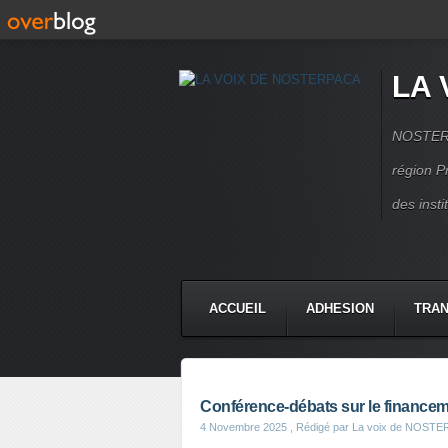
LA 
NOSTERPA
région P
des inst
ACCUEIL
ADHESION
TRAN
Conférence-débats sur le financem
4 Novembre 2025
, Rédigé par La voix de NOST