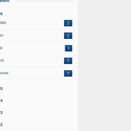
ives
26
illet
2
in
5
ai
1
ril
7
nvier
7
25
24
23
22