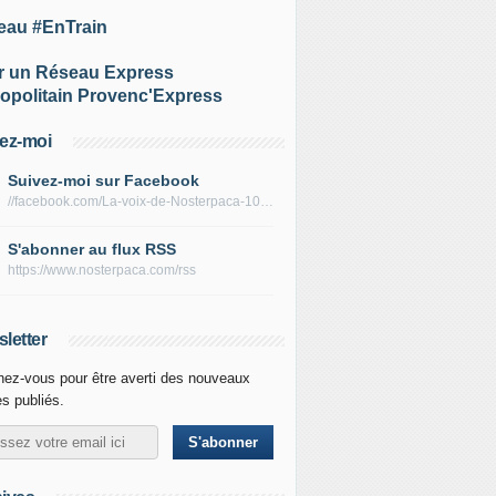
eau #EnTrain
r un Réseau Express
opolitain Provenc'Express
ez-moi
Suivez-moi sur Facebook
//facebook.com/La-voix-de-Nosterpaca-106434384284735
S'abonner au flux RSS
https://www.nosterpaca.com/rss
letter
ez-vous pour être averti des nouveaux
es publiés.