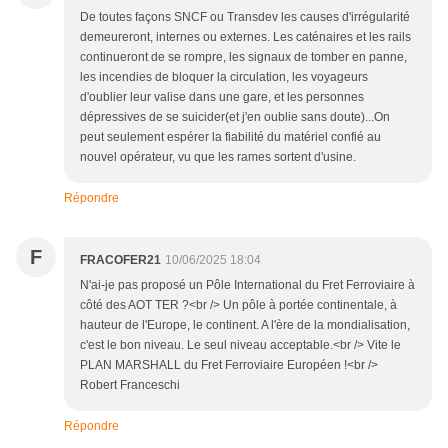
De toutes façons SNCF ou Transdev les causes d'irrégularité
demeureront, internes ou externes. Les caténaires et les rails
continueront de se rompre, les signaux de tomber en panne,
les incendies de bloquer la circulation, les voyageurs
d'oublier leur valise dans une gare, et les personnes
dépressives de se suicider(et j'en oublie sans doute)...On
peut seulement espérer la fiabilité du matériel confié au
nouvel opérateur, vu que les rames sortent d'usine.
Répondre
F
FRACOFER21
10/06/2025 18:04
N'ai-je pas proposé un Pôle International du Fret Ferroviaire à
côté des AOT TER ?<br /> Un pôle à portée continentale, à
hauteur de l'Europe, le continent. A l'ère de la mondialisation,
c'est le bon niveau. Le seul niveau acceptable.<br /> Vite le
PLAN MARSHALL du Fret Ferroviaire Européen !<br />
Robert Franceschi
Répondre