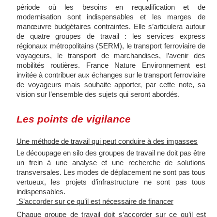
période où les besoins en requalification et de
modernisation sont indispensables et les marges de
manœuvre budgétaires contraintes. Elle s’articulera autour
de quatre groupes de travail : les services express
régionaux métropolitains (SERM), le transport ferroviaire de
voyageurs, le transport de marchandises, l’avenir des
mobilités routières. France Nature Environnement est
invitée à contribuer aux échanges sur le transport ferroviaire
de voyageurs mais souhaite apporter, par cette note, sa
vision sur l’ensemble des sujets qui seront abordés.
Les points de vigilance
Une méthode de travail qui peut conduire à des impasses
Le découpage en silo des groupes de travail ne doit pas être
un frein à une analyse et une recherche de solutions
transversales. Les modes de déplacement ne sont pas tous
vertueux, les projets d’infrastructure ne sont pas tous
indispensables.
S’a
cc
o
r
d
e
r s
u
r
c
e q
u
’il e
s
t
n
é
c
e
s
sai
r
e de f
i
n
a
n
c
e
r
Chaque groupe de travail doit s’accorder sur ce qu’il est