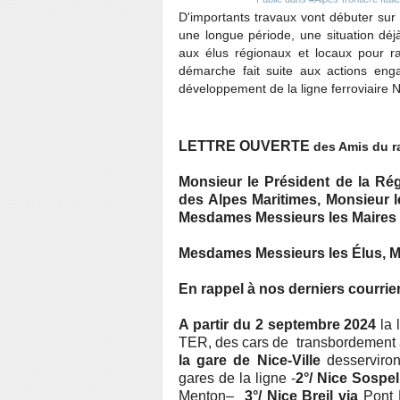
D'importants travaux vont débuter sur 
une longue période, une situation déj
aux élus régionaux et locaux pour ra
démarche fait suite aux actions enga
développement de la ligne ferroviaire 
LETTRE OUVERTE
des Amis du ra
Monsieur le Président de la Ré
des Alpes Maritimes, Monsieur l
Mesdames Messieurs les Maires e
Mesdames Messieurs les Élus, 
En rappel à nos derniers courrie
A partir du 2 septembre 2024
la 
TER, des cars de transbordement as
la gare de Nice-Ville
desserviron
gares de la ligne -
2°/
Nice Sospel
Menton–
3°/ Nice Breil via
Pont M