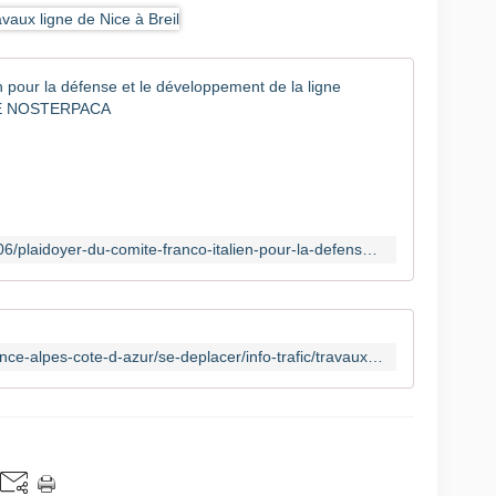
Plaidoyer
L
e
C
o
m
i
https://www.nosterpaca.com/2024/06/plaidoyer-du-comite-franco-italien-pour-la-defense-et-le-developpement-de-la-ligne-ferroviaire-nice-tende.html
t
é
f
r
a
https://www.ter.sncf.com/sud-provence-alpes-cote-d-azur/se-deplacer/info-trafic/travaux/fermeture-nice-breil
n
c
o
-
i
t