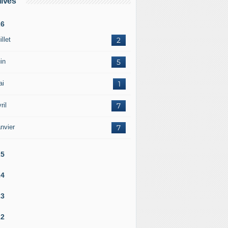
ives
26
illet
2
in
5
ai
1
ril
7
nvier
7
25
24
23
22