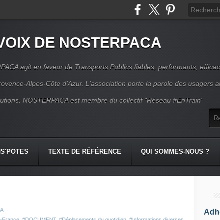
VOIX DE NOSTERPACA
CA agit en faveur de Transports Publics fiables, performants, effica
rovence-Alpes-Côte d'Azur. L'association porte la parole des usagers 
itutions. NOSTERPACA est membre du collectif "Réseau #EnTrain"
S'POTES
TEXTE DE RÉFÉRENCE
QUI SOMMES-NOUS ?
CA
Adhé
ie-France
,
#DOCUMENT
,
#Déplacements du quotidien
,
#Informations diverses