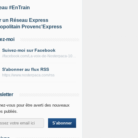
eau #EnTrain
r un Réseau Express
opolitain Provenc'Express
ez-moi
Suivez-moi sur Facebook
//facebook.com/La-voix-de-Nosterpaca-106434384284735
S'abonner au flux RSS
https://www.nosterpaca.com/rss
letter
ez-vous pour être averti des nouveaux
es publiés.