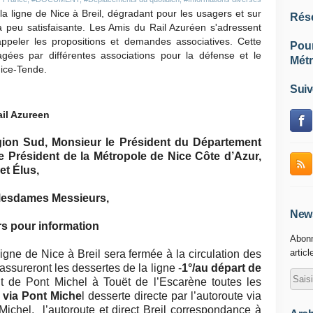
la ligne de Nice à Breil, dégradant pour les usagers et sur
Rés
à peu satisfaisante. Les Amis du Rail Azuréen s'adressent
ppeler les propositions et demandes associatives. Cette
Pou
gées par différentes associations pour la défense et le
Métr
Nice-Tende.
Suiv
il Azureen
gion Sud, Monsieur le Président du Département
e Président de la Métropole de Nice Côte d’Azur,
t Élus,
Mesdames Messieurs,
News
rs pour information
Abonn
articl
ligne de Nice à Breil sera fermée à la circulation des
sureront les dessertes de la ligne -
1°/au départ de
t de Pont Michel à Touët de l’Escarène toutes les
 via Pont Miche
l desserte directe par l’autoroute via
ichel, l’autoroute et direct Breil correspondance à