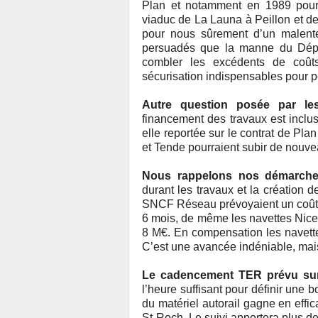
Plan et notamment en 1989 pour s
viaduc de La Launa à Peillon et der
pour nous sûrement d’un malenten
persuadés que la manne du Dépa
combler les excédents de coût
sécurisation indispensables pour pé
Autre question posée par le
financement des travaux est inclus
elle reportée sur le contrat de Pla
et Tende pourraient subir de nouve
Nous rappelons nos démarches
durant les travaux et la création d
SNCF Réseau prévoyaient un coût g
6 mois, de même les navettes Nice
8 M€. En compensation les navette
C’est une avancée indéniable, mai
Le cadencement TER prévu sur
l’heure suffisant pour définir une 
du matériel autorail gagne en eff
St-Roch. Le suivi apportera plus d