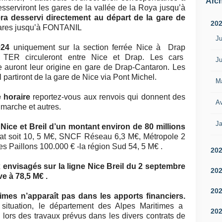
Arch
esserviront les gares de la vallée de la Roya jusqu’à
ra desservi directement au départ de la gare de
20
 gares jusqu’à FONTANIL
Ju
2024
uniquement sur la section ferrée Nice à Drap
s TER circuleront entre Nice et Drap. Les cars
Ju
e auront leur origine en gare de Drap-Cantaron. Les
 partiront de la gare de Nice via Pont Michel.
M
e horaire
reportez-vous aux renvois qui donnent des
Av
 marche et autres.
Ja
e Nice et Breil d’un montant environ de 80 millions
tat soit 10, 5 M€, SNCF Réseau 6,3 M€, Métropole 2
s Paillons 100.000 € -la région Sud 54, 5 M€ .
20
 envisagés sur la ligne Nice Breil du 2 septembre
20
e à 78,5 M€ .
20
mes n’apparaît pas dans les apports financiers.
ituation, le département des Alpes Maritimes a
20
n lors des travaux prévus dans les divers contrats de