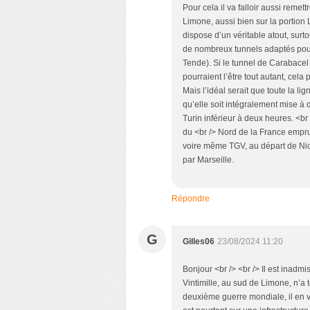
Pour cela il va falloir aussi remet
Limone, aussi bien sur la portion 
dispose d’un véritable atout, surtou
de nombreux tunnels adaptés pour
Tende). Si le tunnel de Carabacel e
pourraient l’être tout autant, cela
Mais l’idéal serait que toute la li
qu’elle soit intégralement mise à
Turin inférieur à deux heures. <br 
du <br /> Nord de la France empru
voire même TGV, au départ de Nic
par Marseille.
Répondre
G
Gilles06
23/08/2024 11:20
Bonjour <br /> <br /> Il est inadm
Vintimille, au sud de Limone, n’a t
deuxième guerre mondiale, il en v