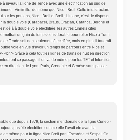
tre à niveau la ligne de Tende avec une électrification au sud de
é
Limone - Vintimille, de même que Nice - Breil. Cette infrastructure
v
t sur les portions, Nice - Breil et Breil - Limone, c’est de disposer
e
 la double voie (Carabacel, Braus, Grazian, Caranca, Berghe et
l
st déjà à double voie électrifiée, les autres tunnels cités
o
 permettrait un gain de temps considérable pour relier Nice à Turin.
p
gne de Tende soit non seulement électrifiée, mais en plus, il faudrait
p
 double voie en vue d’avoir un temps de parcours entre Nice et
e
/> <br /> Grâce à cela tout les lignes de trains de nuit en direction
m
nteraient ce passage, il en va de même pour les TET et Intercités,
e
e en direction de Lyon, Paris, Grenoble et Genève sans passer
n
t
d
e
l
a
l
i
g
issible que depuis 1979, la section méridionale de la ligne Cuneo -
n
oujours pas été électrifiée comme elle l’avait été avant la
e
a de même pour la ligne Nice Breil par l’Escarène et Sospel. On
f