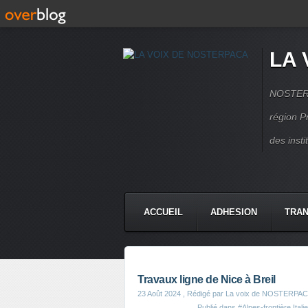
LA 
NOSTERPA
région P
des inst
ACCUEIL
ADHESION
TRAN
Travaux ligne de Nice à Breil
23 Août 2024
, Rédigé par La voix de NOSTERPA
Publié dans
#Alpes-frontière Ital