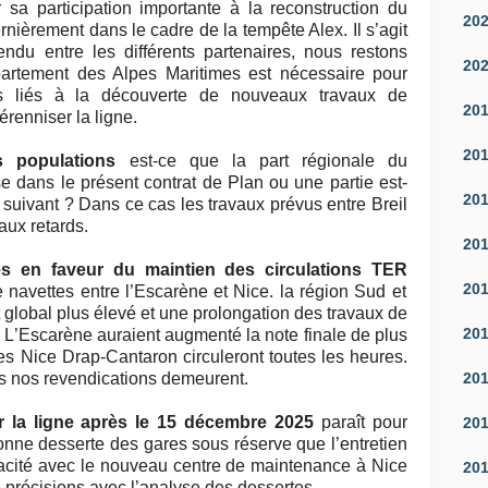
a participation importante à la reconstruction du
20
nièrement dans le cadre de la tempête Alex. Il s’agit
du entre les différents partenaires, nous restons
20
rtement des Alpes Maritimes est nécessaire pour
s liés à la découverte de nouveaux travaux de
20
renniser la ligne.
20
s populations
est-ce que la part régionale du
e dans le présent contrat de Plan ou une partie est-
20
n suivant ? Dans ce cas les travaux prévus entre Breil
aux retards.
20
 en faveur du maintien des circulations TER
20
e navettes entre l’Escarène et Nice. la région Sud et
lobal plus élevé et une prolongation des travaux de
20
 L’Escarène auraient augmenté la note finale de plus
s Nice Drap-Cantaron circuleront toutes les heures.
20
s nos revendications demeurent.
 la ligne après le 15 décembre 2025
paraît pour
20
bonne desserte des gares sous réserve que l’entretien
icacité avec le nouveau centre de maintenance à Nice
20
e précisions avec l’analyse des dessertes.