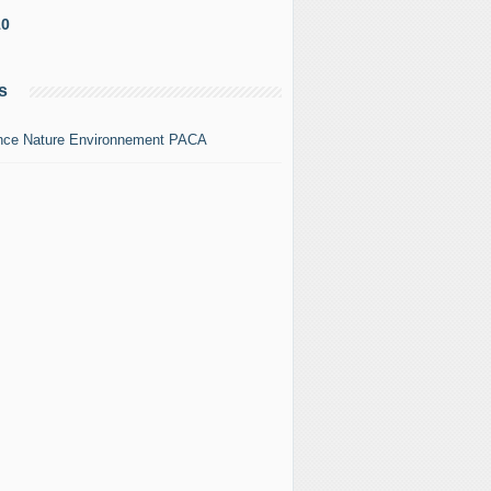
10
s
nce Nature Environnement PACA