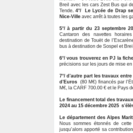
Breil avec les cars Zest Bus qui d
Tende
. 4°/ Le Lycée de Drap se
Nice-Ville
avec arrêt à toutes les
5°/ à partir du 23 septembre 
Cantaron des navettes horaire
destination de Touët de l’Escarèn
bus à destination de Sospel et Breil
6°/ vous trouverez en PJ la fich
précisions sur les jours de mise en
7°/ d’autre part les travaux entr
d’Euros
(80 M€) financés par l’É
M€, la CARF 700.00 € et le Pays de
Le financement total des travaux
2024 au 15 décembre 2025 s’élèv
Le département des Alpes Mariti
Nous sommes étonnés de cette s
jusqu’alors apporté sa contributio