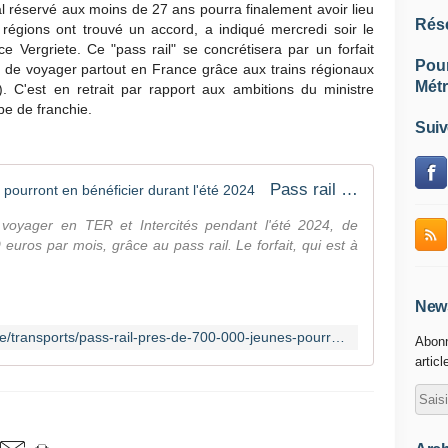
al réservé aux moins de 27 ans pourra finalement avoir lieu
Rés
régions ont trouvé un accord, a indiqué mercredi soir le
e Vergriete. Ce "pass rail" se concrétisera par un forfait
Pou
 de voyager partout en France grâce aux trains régionaux
Métr
). C'est en retrait par rapport aux ambitions du ministre
pe de franchie.
Suiv
Pass rail : près de 700 000 jeunes pourront en bénéficier durant l'été 2024
voyager en TER et Intercités pendant l'été 2024, de
9 euros par mois, grâce au pass rail. Le forfait, qui est à
News
https://www.francetvinfo.fr/economie/transports/pass-rail-pres-de-700-000-jeunes-pourront-en-beneficier-durant-l-ete-2024_6466313.html
Abonn
articl