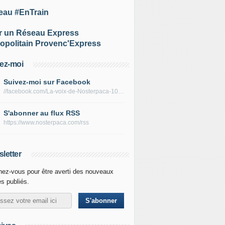
eau #EnTrain
r un Réseau Express
opolitain Provenc'Express
ez-moi
Suivez-moi sur Facebook
//facebook.com/La-voix-de-Nosterpaca-106434384284735
S'abonner au flux RSS
https://www.nosterpaca.com/rss
letter
ez-vous pour être averti des nouveaux
es publiés.