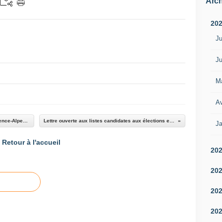
Arch
20
Ju
Ju
M
Av
Mise en place d'une billettique unique en Provence-Alpes-Côte d'Azur
Lettre ouverte aux listes candidates aux élections européennes
Ja
Retour à l'accueil
20
20
20
20