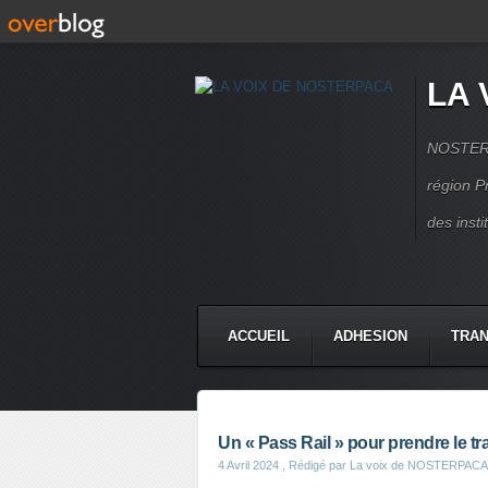
LA 
NOSTERPA
région P
des inst
ACCUEIL
ADHESION
TRAN
Un « Pass Rail » pour prendre le tra
4 Avril 2024
, Rédigé par La voix de NOSTERPACA