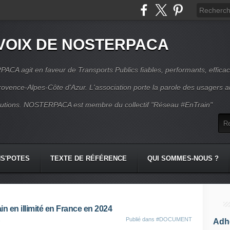
VOIX DE NOSTERPACA
CA agit en faveur de Transports Publics fiables, performants, effica
rovence-Alpes-Côte d'Azur. L'association porte la parole des usagers 
itutions. NOSTERPACA est membre du collectif "Réseau #EnTrain"
S'POTES
TEXTE DE RÉFÉRENCE
QUI SOMMES-NOUS ?
in en illimité en France en 2024
Publié dans
#DOCUMENT
Adhé