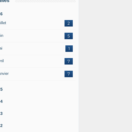
ives
26
illet
2
in
5
ai
1
ril
7
nvier
7
25
24
23
22