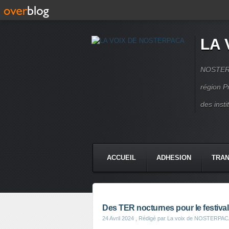
LA 
NOSTERPA
région P
des inst
ACCUEIL
ADHESION
TRAN
Des TER nocturnes pour le festiva
24 Avril 2024
, Rédigé par La voix de NOSTERPA