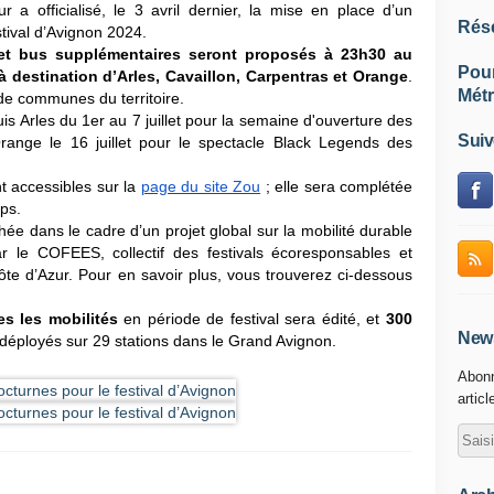
a officialisé, le 3 avril dernier, la mise en place d’un
Rés
stival d’Avignon 2024.
 et bus supplémentaires seront proposés à 23h30 au
Pou
à destination d’Arles, Cavaillon, Carpentras et Orange
.
Métr
 de communes du territoire.
is Arles du 1er au 7 juillet pour la semaine d'ouverture des
Suiv
range le 16 juillet pour le spectacle Black Legends des
t accessibles sur la
page du site Zou
; elle sera complétée
mps.
chée dans le cadre d’un projet global sur la mobilité durable
r le COFEES, collectif des festivals écoresponsables et
ôte d’Azur. Pour en savoir plus, vous trouverez ci-dessous
s les mobilités
en période de festival sera édité, et
300
News
déployés sur 29 stations dans le Grand Avignon.
Abonn
articl