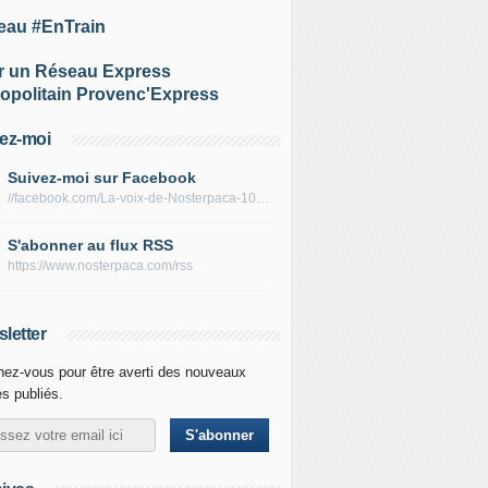
eau #EnTrain
r un Réseau Express
opolitain Provenc'Express
ez-moi
Suivez-moi sur Facebook
//facebook.com/La-voix-de-Nosterpaca-106434384284735
S'abonner au flux RSS
https://www.nosterpaca.com/rss
letter
ez-vous pour être averti des nouveaux
es publiés.