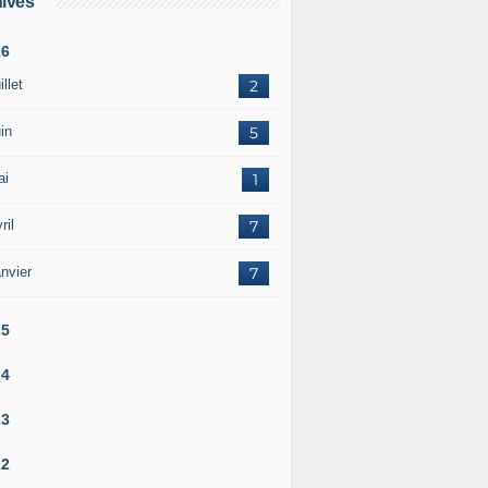
ives
26
illet
2
in
5
ai
1
ril
7
nvier
7
25
24
23
22