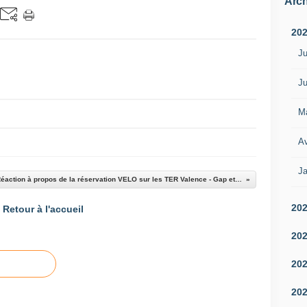
Arch
20
Ju
Ju
M
Av
Ja
Réaction à propos de la réservation VELO sur les TER Valence - Gap et Grenoble - Gap
20
Retour à l'accueil
20
20
20