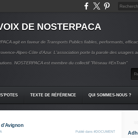
VOIX DE NOSTERPACA
CA agit en faveur de Transports Publics fiables, performants, effica
rovence-Alpes-Côte d'Azur. L'association porte la parole des usagers 
itutions. NOSTERPACA est membre du collectif "Réseau #EnTrain"
S'POTES
TEXTE DE RÉFÉRENCE
QUI SOMMES-NOUS ?
l d’Avignon
CA
Publié dans
#DOCUMENT
Adhé