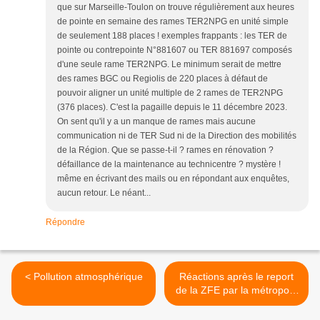
que sur Marseille-Toulon on trouve régulièrement aux heures
de pointe en semaine des rames TER2NPG en unité simple
de seulement 188 places ! exemples frappants : les TER de
pointe ou contrepointe N°881607 ou TER 881697 composés
d'une seule rame TER2NPG. Le minimum serait de mettre
des rames BGC ou Regiolis de 220 places à défaut de
pouvoir aligner un unité multiple de 2 rames de TER2NPG
(376 places). C'est la pagaille depuis le 11 décembre 2023.
On sent qu'il y a un manque de rames mais aucune
communication ni de TER Sud ni de la Direction des mobilités
de la Région. Que se passe-t-il ? rames en rénovation ?
défaillance de la maintenance au technicentre ? mystère !
même en écrivant des mails ou en répondant aux enquêtes,
aucun retour. Le néant...
Répondre
< Pollution atmosphérique
Réactions après le report
de la ZFE par la métropole
Aix Marseille Provence >