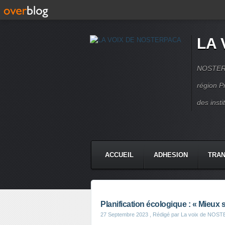
LA 
NOSTERPA
région P
des inst
ACCUEIL
ADHESION
TRAN
Planification écologique : « Mieux 
27 Septembre 2023
, Rédigé par La voix de NOS