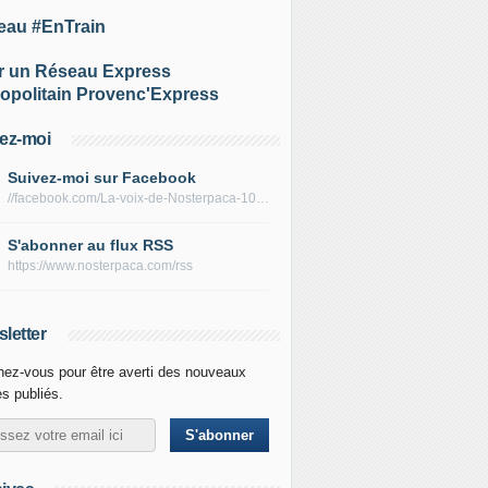
eau #EnTrain
r un Réseau Express
opolitain Provenc'Express
ez-moi
Suivez-moi sur Facebook
//facebook.com/La-voix-de-Nosterpaca-106434384284735
S'abonner au flux RSS
https://www.nosterpaca.com/rss
letter
ez-vous pour être averti des nouveaux
es publiés.