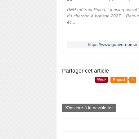
RER métropolitains, " leasing social 
du charbon à horizon 2027... Retour
éc...
https://www.gouvernement.f
Partager cet article
Repost
0
S'inscrire à la newsletter