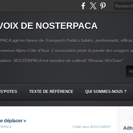
VOIX DE NOSTERPACA
CA agit en faveur de Transports Publics fiables, performants, effica
rovence-Alpes-Côte d'Azur. L'association porte la parole des usagers 
itutions. NOSTERPACA est membre du collectif "Réseau #EnTrain"
S'POTES
TEXTE DE RÉFÉRENCE
QUI SOMMES-NOUS ?
se déplacer »
TERPACA
Publié dans
#DOCUMENT
Adhé