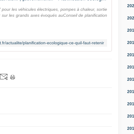
20
" pour les véhicules électriques, pompes à chaleur, sortie
 sur les grands axes évoqués auConseil de planification
20
20
20
r/actualite/planification-ecologique-ce-quil-faut-retenir
20
20
20
20
20
20
20