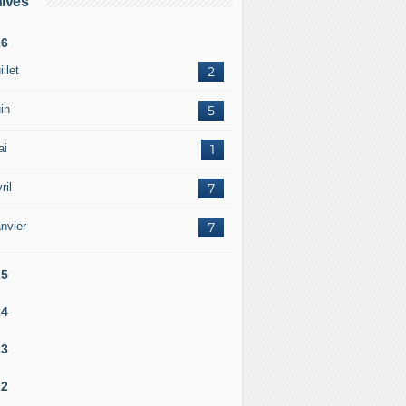
ives
26
illet
2
in
5
ai
1
ril
7
nvier
7
25
24
23
22