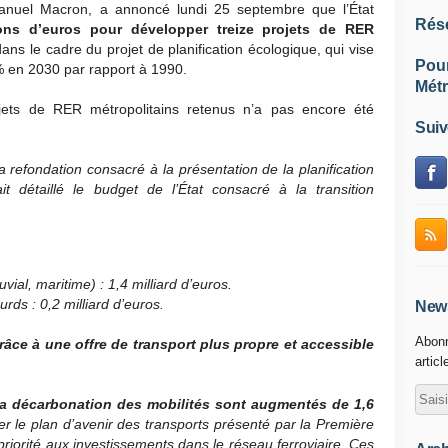
anuel Macron, a annoncé lundi 25 septembre que l’État
Rés
ions d’euros pour développer treize projets de RER
dans le cadre du projet de planification écologique, qui vise
Pou
% en 2030 par rapport à 1990.
Métr
projets de RER métropolitains retenus n’a pas encore été
Suiv
 refondation consacré à la présentation de la planification
it détaillé le budget de l’État consacré à la transition
fluvial, maritime) : 1,4 milliard d’euros.
rds : 0,2 milliard d’euros.
News
Abonn
râce à une offre de transport plus propre et accessible
articl
la décarbonation des mobilités sont augmentés de 1,6
er le plan d’avenir des transports présenté par la Première
 priorité aux investissements dans le réseau ferroviaire. Ces