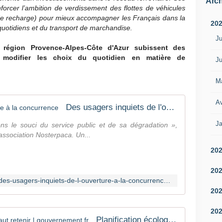
Arch
rcer l’ambition de verdissement des flottes de véhicules
s de recharge) pour mieux accompagner les Français dans la
20
uotidiens et du transport de marchandise.
Ju
 région Provence-Alpes-Côte d'Azur subissent des
à modifier les choix du quotidien en matière de
Ju
M
Av
Des usagers inquiets de l'ouverture à la concurrence
Ja
ns le souci du service public et de sa dégradation »,
'association Nosterpaca. Un...
20
20
https://www.lamarseillaise.fr/social/des-usagers-inquiets-de-l-ouverture-a-la-concurrence-AB14623517
20
20
Planification écologique : ce qu'il faut retenir | gouvernement.fr