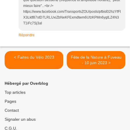
que question desserte (fréquence et amplitude horaire), "peut
mieux faire"...<br />
https://www.facebook.com/TransportsZOU/posts/pfbid02hzYfFt
X3Lktf87stD7LRLUxiZbNeKFExmdtwm6UfzKPMn6ygtLZ4N3
T1iFc7Sj3al
Répondre
< Faites du Vélo 2023
Fête de la Nature à Fuveau
- 10 juin 2023 >
Hébergé par Overblog
Top articles
Pages
Contact
Signaler un abus
C.G.U.