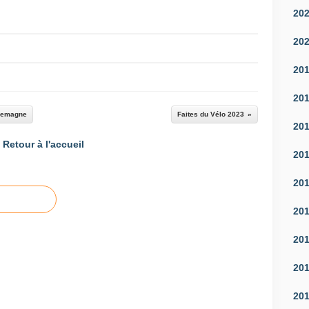
20
20
20
20
llemagne
Faites du Vélo 2023
20
Retour à l'accueil
20
20
20
20
20
20