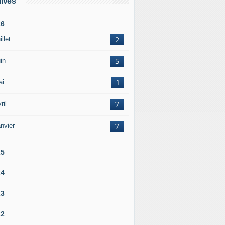
ives
26
illet
2
in
5
ai
1
ril
7
nvier
7
25
24
23
22