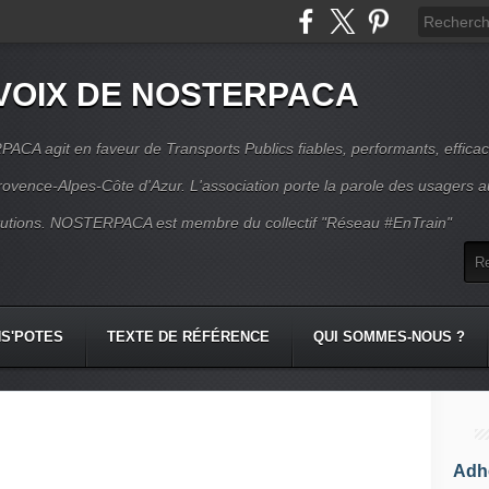
VOIX DE NOSTERPACA
CA agit en faveur de Transports Publics fiables, performants, effica
rovence-Alpes-Côte d'Azur. L'association porte la parole des usagers 
itutions. NOSTERPACA est membre du collectif "Réseau #EnTrain"
S'POTES
TEXTE DE RÉFÉRENCE
QUI SOMMES-NOUS ?
Adhé