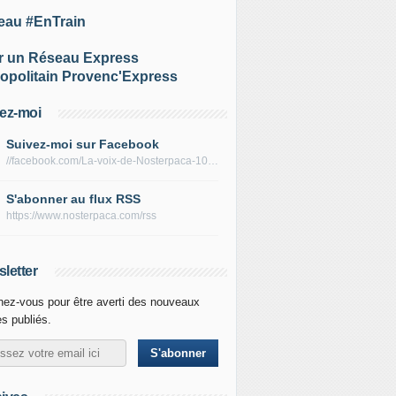
eau #EnTrain
r un Réseau Express
opolitain Provenc'Express
ez-moi
Suivez-moi sur Facebook
//facebook.com/La-voix-de-Nosterpaca-106434384284735
S'abonner au flux RSS
https://www.nosterpaca.com/rss
letter
ez-vous pour être averti des nouveaux
es publiés.