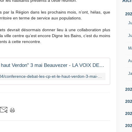
Arch
our les habitants présents à cette réunion.
s par la Région dans les prochains mois, n’ont, hélas, que
20
erritoire en terme de service aux populations.
Ju
ets devrait désormais donner lieu à une collaboration plus
Ju
e la ville centre qu’est encore Digne les Bains, c’est du moins
ents à cette rencontre.
M
Av
Conférence débat "les CP et le haut Verdon" 3 mai Beauvezer - LA VOIX DE NOSTERPACA
Ja
https://www.nosterpaca.com/2023/04/conference-debat-les-cp-et-le-haut-verdon-3-mai-beauvezer.html
20
20
20
20