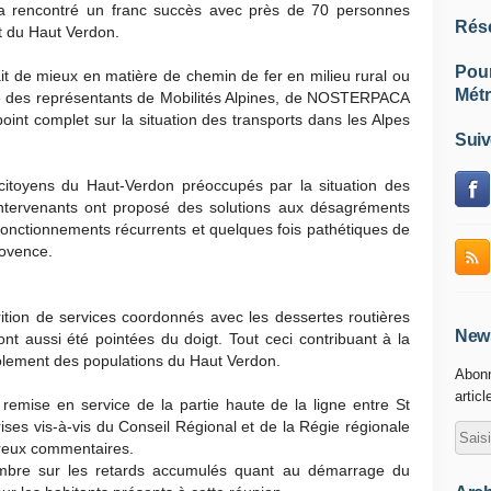
a rencontré un franc succès avec près de 70 personnes
Rés
et du Haut Verdon.
Pou
it de mieux en matière de chemin de fer en milieu rural ou
Métr
te des représentants de Mobilités Alpines, de NOSTERPACA
oint complet sur la situation des transports dans les Alpes
Suiv
 de citoyens du Haut-Verdon préoccupés par la situation des
ntervenants ont proposé des solutions aux désagréments
sfonctionnements récurrents et quelques fois pathétiques de
rovence.
rition de services coordonnés avec les dessertes routières
News
ont aussi été pointées du doigt. Tout ceci contribuant à la
’isolement des populations du Haut Verdon.
Abonn
articl
remise en service de la partie haute de la ligne entre St
ses vis-à-vis du Conseil Régional et de la Régie régionale
breux commentaires.
mbre sur les retards accumulés quant au démarrage du