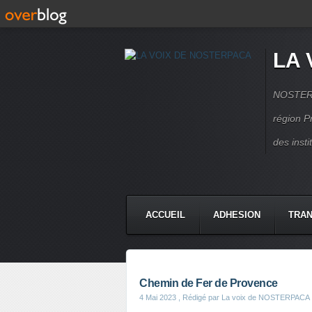
LA 
NOSTERPA
région P
des inst
ACCUEIL
ADHESION
TRAN
Chemin de Fer de Provence
4 Mai 2023
, Rédigé par La voix de NOSTERPACA