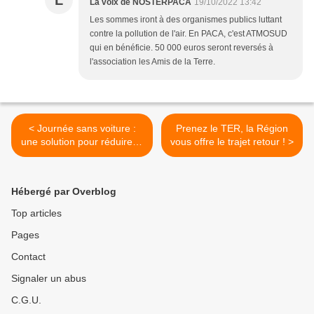
L
La voix de NOSTERPACA
19/10/2022 13:42
Les sommes iront à des organismes publics luttant
contre la pollution de l'air. En PACA, c'est ATMOSUD
qui en bénéficie. 50 000 euros seront reversés à
l'association les Amis de la Terre.
< Journée sans voiture :
Prenez le TER, la Région
une solution pour réduire la
vous offre le trajet retour ! >
demande en pétrole
Hébergé par Overblog
Top articles
Pages
Contact
Signaler un abus
C.G.U.