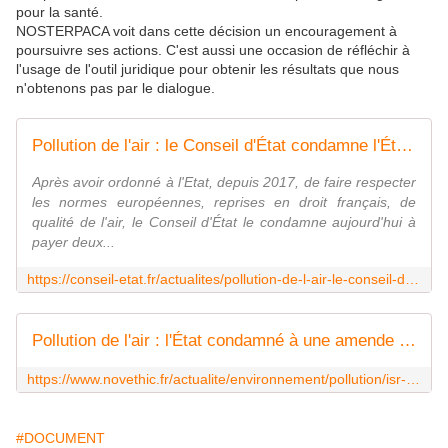
pour la santé.
NOSTERPACA voit dans cette décision un encouragement à
poursuivre ses actions. C'est aussi une occasion de réfléchir à
l'usage de l'outil juridique pour obtenir les résultats que nous
n'obtenons pas par le dialogue.
Pollution de l'air : le Conseil d'État condamne l'État à payer deux astreintes de 10 millions d'euros
Après avoir ordonné à l'Etat, depuis 2017, de faire respecter
les normes européennes, reprises en droit français, de
qualité de l'air, le Conseil d'État le condamne aujourd'hui à
payer deux...
https://conseil-etat.fr/actualites/pollution-de-l-air-le-conseil-d-etat-condamne-l-etat-a-payer-deux-astreintes-de-10-millions-d-euros
Pollution de l'air : l'État condamné à une amende record de 20 millions d'euros
https://www.novethic.fr/actualite/environnement/pollution/isr-rse/pollution-de-l-air-l-etat-condamne-a-une-amende-record-de-20-millions-d-euros-151121.html
#DOCUMENT