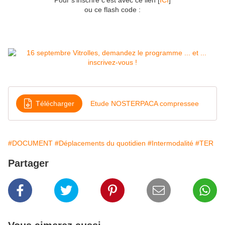
Pour s'inscrire c'est avec ce lien [
ICI
]
ou ce flash code :
Télécharger
Etude NOSTERPACA compressee
#DOCUMENT
#Déplacements du quotidien
#Intermodalité
#TER
Partager