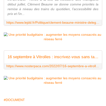
début juillet, Clément Beaune se donne comme priorités la
remise à niveau des trains du quotidien, l'accessibilité des
prix et l'in...
https://www.lejdd.fr/Politique/clement-beaune-ministre-delegue-aux-transports-sur-la-sncf-on-doit-minimiser-les-pics-tarifaires-dete-4125861
16 septembre à Vitrolles : inscrivez-vous sans tarder ! - LA VOIX DE NOSTERPACA
https://www.nosterpaca.com/2022/07/16-septembre-a-vitrolles-inscrivez-vous-sans-tarder.html
#DOCUMENT