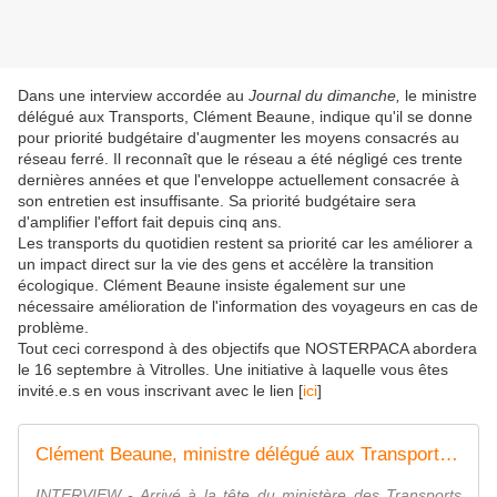
Dans une interview accordée au
Journal du dimanche,
le ministre
délégué aux Transports, Clément Beaune, indique qu'il se donne
pour priorité budgétaire d'augmenter les moyens consacrés au
réseau ferré. Il reconnaît que le réseau a été négligé ces trente
dernières années et que l'enveloppe actuellement consacrée à
son entretien est insuffisante. Sa priorité budgétaire sera
d'amplifier l'effort fait depuis cinq ans.
Les transports du quotidien restent sa priorité car les améliorer a
un impact direct sur la vie des gens et accélère la transition
écologique. Clément Beaune insiste également sur une
nécessaire amélioration de l'information des voyageurs en cas de
problème.
Tout ceci correspond à des objectifs que NOSTERPACA abordera
le 16 septembre à Vitrolles. Une initiative à laquelle vous êtes
invité.e.s en vous inscrivant avec le lien [
ici
]
Clément Beaune, ministre délégué aux Transports, sur la SNCF : " On doit minimiser les pics tarifaires d'été "
INTERVIEW - Arrivé à la tête du ministère des Transports