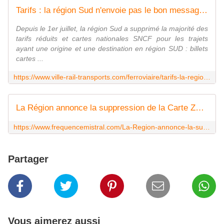
Tarifs : la région Sud n'envoie pas le bon message - Ville, Rail et Transports
Depuis le 1er juillet, la région Sud a supprimé la majorité des
tarifs réduits et cartes nationales SNCF pour les trajets
ayant une origine et une destination en région SUD : billets
cartes ...
https://www.ville-rail-transports.com/ferroviaire/tarifs-la-region-sud-nenvoie-pas-le-bon-message/
La Région annonce la suppression de la Carte ZOU 50-75% et Avantage dans les Trains Express Régionaux.
https://www.frequencemistral.com/La-Region-annonce-la-suppression-de-la-Carte-ZOU-50-75-et-Avantage-dans-les-Trains-Express-Regionaux_a12865.html
Partager
Vous aimerez aussi