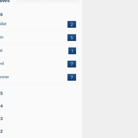
ives
26
illet
2
in
5
ai
1
ril
7
nvier
7
25
24
23
22