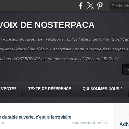
VOIX DE NOSTERPACA
CA agit en faveur de Transports Publics fiables, performants, effica
rovence-Alpes-Côte d'Azur. L'association porte la parole des usagers 
itutions. NOSTERPACA est membre du collectif "Réseau #EnTrain"
S'POTES
TEXTE DE RÉFÉRENCE
QUI SOMMES-NOUS ?
durable et verte, c'est le ferroviaire
ACA
Publié dans
#DOCUMENT
Adhé