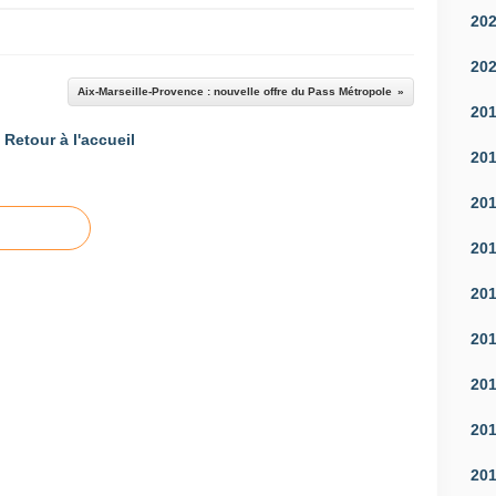
20
20
Aix-Marseille-Provence : nouvelle offre du Pass Métropole
20
Retour à l'accueil
20
20
20
20
20
20
20
20