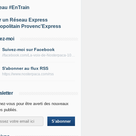
eau #EnTrain
r un Réseau Express
opolitain Provenc'Express
ez-moi
Suivez-moi sur Facebook
//facebook.com/La-voix-de-Nosterpaca-106434384284735
S'abonner au flux RSS
https://www.nosterpaca.com/rss
letter
ez-vous pour être averti des nouveaux
es publiés.