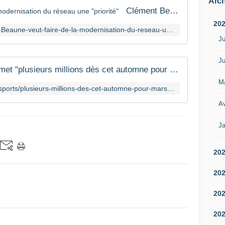
Arch
Clément Beaune veut faire de la modernisation du réseau une "priorité"
20
https://www.lantenne.com/Clement-Beaune-veut-faire-de-la-modernisation-du-reseau-une-priorite_a59804.html
Ju
Ju
Le ministre des Transports promet "plusieurs millions dès cet automne pour Marseille"
M
https://www.francebleu.fr/infos/transports/plusieurs-millions-des-cet-automne-pour-marseille-promet-le-ministre-des-transports-1659082549
Av
Ja
20
20
20
20