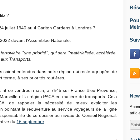
Rés
itz ?
Pou
Métr
24 juillet 1940 au 4 Carlton Gardens à Londres ?
Suiv
t 2022 devant l'Assemblée Nationale.
rroviaire "une priorité", qui sera "matérialisée, accélérée,
 aux Transports.
oient entendus dans notre région qui reste agrippée, de
 terme, à ses priorités routières.
point ce vendredi matin, à 7h45 sur France Bleu Provence,
News
 Marseille et la région PACA en matière de transports. Cela
A, de rappeler la nécessité de mieux exploiter les
Abonn
 en pointant la réouverture au service voyageurs de la ligne
articl
esponsabilité de ce dossier au niveau du Conseil Régional.
iative du
16 septembre
.