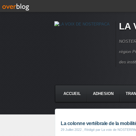
LA 
NOSTERPA
région P
des inst
ACCUEIL
ADHESION
TRAN
La colonne vertébrale de la mobilité 
29 Juillet 2022
, Rédigé par La voix de NOSTERP