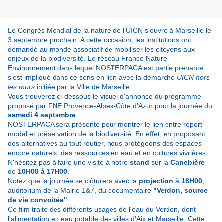
Le Congrès Mondial de la nature de l’UICN s'ouvre à Marseille le
3 septembre prochain. A cette occasion, les institutions ont
demandé au monde associatif de mobiliser les citoyens aux
enjeux de la biodiversité. Le réseau France Nature
Environnement dans lequel NOSTERPACA est partie prenante
s'est impliqué
dans ce sens en lien avec
la démarche
UICN hors
les murs
initiée par la Ville de Marseille.
Vous trouverez ci-dessous le visuel d'annonce du programme
proposé par FNE
Provence-Alpes-Côte d'Azur
pour la journée du
samedi 4 septembre
.
NOSTERPACA sera présente pour montrer le lien entre report
modal et préservation de la biodiversité. En effet, en proposant
des alternatives au tout routier, nous protégeons des espaces
encore naturels, des ressources en eau et en cultures vivrières.
N'hésitez pas à faire une visite à notre
stand
sur la
Canebière
de
10H00 à 17H00
.
Notez que la journée se clôturera avec la
projection
à
18H00
,
auditorium de la Mairie 1&7, du documentaire
"Verdon, source
de vie convoitée"
.
Ce film traite des différents usages de l'eau du Verdon, dont
l'alimentation en eau potable des villes d'Aix et Marseille. Cette