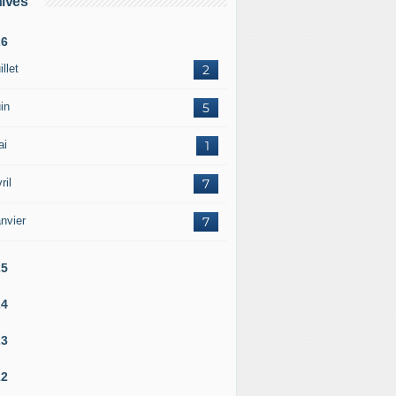
ives
26
illet
2
in
5
ai
1
ril
7
nvier
7
25
24
23
22