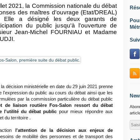
llet 2021,
la
Commission nationale du débat
Rés
ponses des maîtres d'ouvrage (Etat/DREAL)
t. Elle a désigné les deux garants de
Pou
rticipation du public
jusq
u
'à
l'ouverture de
Métr
ieur Jean-Michel FOURNIAU et Madame
UDJI.
Suiv
la décision ministérielle en date du 29 juin 2021 prenne
e l'expression du public au cours du débat ainsi que les
News
rmulées par la commission particulière du débat public
et de liaison routière Fos-Salon ressort du débat
Abonn
 l'utilité du débat public
pour mieux répondre aux
articl
 et du
territoire
.
faction
l'attention de la décision aux enjeux de
esoins de mobilité des personnes et de transport des