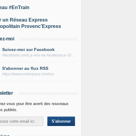
eau #EnTrain
r un Réseau Express
opolitain Provenc'Express
ez-moi
Suivez-moi sur Facebook
//facebook.com/La-voix-de-Nosterpaca-106434384284735
S'abonner au flux RSS
https://www.nosterpaca.com/rss
letter
ez-vous pour être averti des nouveaux
es publiés.