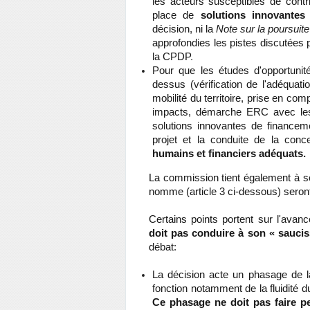
les acteurs susceptibles de contr
place de
solutions innovantes
décision, ni la
Note sur la poursuite
approfondies les pistes discutées
la CPD
P
.
Pour que les études d'opportunit
dessus (vérification de l'adéquat
mobilité du territoire, prise en co
impacts, démarche ERC avec les l
solutions innovantes de financeme
projet et la conduite de la conc
humains et financiers adéquats.
La commission tient également à sou
nomme (article 3 ci-dessous) seront 
Certains points portent sur l'avan
doit pas conduire à son « sauc
débat:
La décision acte un phasage de la 
fonction notamment de la fluidité d
Ce phasage ne doit pas faire p