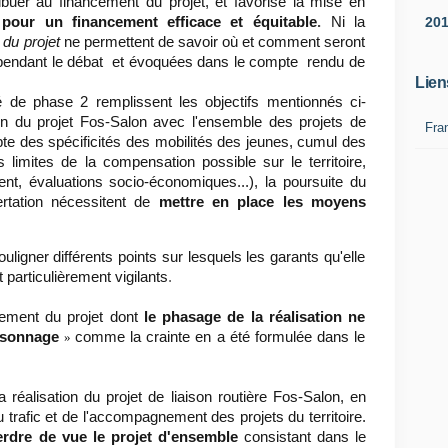
ibuer au financement du projet, et favorise la mise en
20
 pour un financement efficace et équit
able
.
Ni la
 du projet
ne permettent de savoir où et comment seront
 pendant le débat et évoquées dans le compte rendu de
Lien
é de phase 2 remplissent les objectifs mentionnés ci­
ion du projet Fos-Salon avec l'ensemble des projets de
Fra
mpte des spécificités des mobilités des jeunes, cumul des
imites de la compensation possible sur le territoire,
nt, évaluations socio-économiques...), la poursuite du
ertation nécessitent de
mettre en place les moyens
ligner différents points sur lesquels les garants qu'elle
particulièrement vigilants
.
cement du projet dont
le phasage de la réalisation ne
issonnage
comme la crainte en a été formulée dans le
»
réalisation du projet de liaison routière Fos-Salon, en
u trafic et de l'accompagnement des projets du territoire.
erdre de vue le projet d'ensemble
consistant dans le