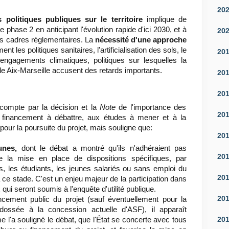
20
 politiques publiques sur le territoire
implique de
 phase 2 en anticipant l'évolution rapide d'ici 2030, et à
20
urs cadres réglementaires. La
nécessité d'une approche
nt les politiques sanitaires, l'artificialisation des sols, le
20
 engagements climatiques, politiques sur lesquelles la
pole Aix-Marseille accusent des retards importants.
20
20
compte par la décision et la
Note
de l'importance des
20
 financement à débattre, aux études à mener et à la
 pour la poursuite du projet, mais souligne que:
20
eunes,
dont le débat a montré qu'ils n'adhéraient pas
20
 la mise en place de dispositions spécifiques, par
s, les étudiants, les jeunes salariés ou sans emploi du
20
à ce stade. C'est un enjeu majeur de la participation dans
qui seront soumis à l'enquête d'utilité publique.
20
ncement public du projet (sauf éventuellement pour la
adossée à la concession actuelle d'ASF), il apparaît
20
 l'a souligné le débat, que l'État se concerte avec tous