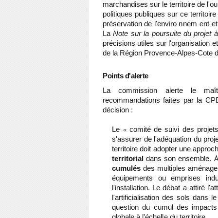
marchandises sur le territoire de l'
politiques publiques sur ce territoir
préservation de l'env
i
ro
nnem
ent e
La
Note sur la poursuite du projet 
précisions utiles sur l'organisation e
de la Région Provence-Alpes-Cote 
Points d'alerte
La commission alerte le maît
recommandations faites par la C
décision
:
Le
comité de suivi des projet
«
s'assurer de l'adéquation du proj
territoire doit adopter une approch
territorial
dans son ensemble.
cumulés
des multiples aménagem
équipements ou emprises industr
l'installation. Le débat a attiré l'
l'artificialisation des sols dans le
question du cumul des impacts 
globale à l'éch
el
l
e
du territoire
.