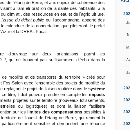
Arch
ouest de l'étang de Berre, et aux enjeux de cohérence des
à
à
e visant
l
'
am éli orat ion de la santé des habitants,
la
20
t du clim at
,
des ressources en eau et de l'agric
ult
ure
.
à l'issue du débat public
qui l'accompagne, apporte des
Ju
t le calendrier de la concertation que piloteront le préfet
d'Azur et la DREAL Paca.
Ju
M
re d'ouvrage sur deux orientations, parmi les
PD
P
,
qui ne trouvent pas suffisamment d'écho dans la
Av
Ja
s de mobilité et de
transpo
r
ts
du territoire
»
créé pour
et Fos-Salon avec l
'
ensemble des projets de mobilité du
20
e replaçant le projet de liaison routière dans le
système
À
ce titre, il doit pouvoir prendre en compte les
impacts
20
ents projetés sur le territoire (nouveaux lotissement
s
,
ielles ou logistiques) et dont la liaison facilitera
20
à
attention sur les
limites des compensations
possibles
 territoire de l'ouest de l
'
étang de Berre, qui rendent la
20
particulièrement sensible et demandent une réponse