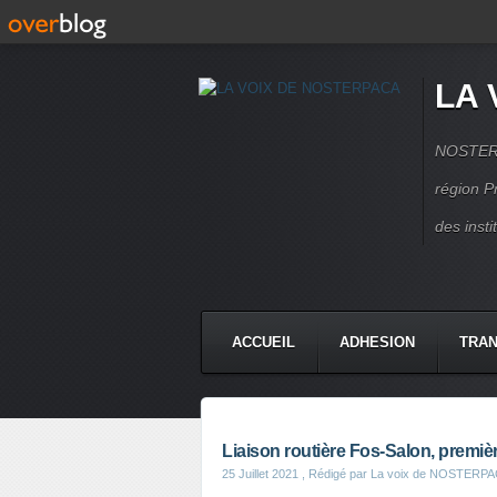
LA 
NOSTERPA
région P
des inst
ACCUEIL
ADHESION
TRAN
Liaison routière Fos-Salon, premièr
25 Juillet 2021
, Rédigé par La voix de NOSTERP