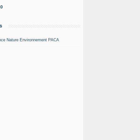
10
s
nce Nature Environnement PACA