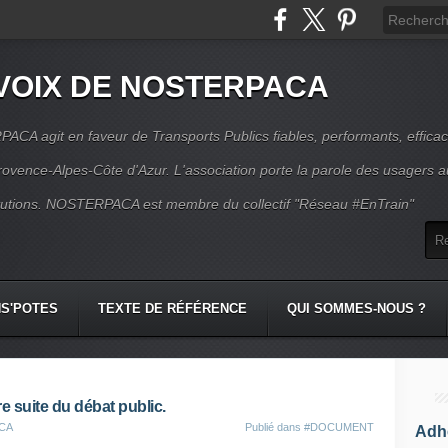
VOIX DE NOSTERPACA
CA agit en faveur de Transports Publics fiables, performants, effica
rovence-Alpes-Côte d'Azur. L'association porte la parole des usagers 
itutions. NOSTERPACA est membre du collectif "Réseau #EnTrain"
S'POTES
TEXTE DE RÉFÉRENCE
QUI SOMMES-NOUS ?
e suite du débat public.
ACA
Publié dans
#DOCUMENT
Adhé