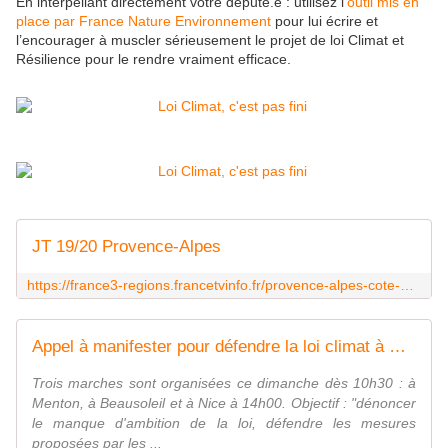
En interpellant directement votre député.e : utilisez l’
outil mis en
place par France Nature Environnement
pour lui écrire et
l’encourager à muscler sérieusement le projet de loi Climat et
Résilience pour le rendre vraiment efficace.
JT 19/20 Provence-Alpes
https://france3-regions.francetvinfo.fr/provence-alpes-cote-d-azur/emissions/jt-1920-provence-alpes
Appel à manifester pour défendre la loi climat à Nice, Menton et à Beausoleil ce dimanche
Trois marches sont organisées ce dimanche dès 10h30 : à
Menton, à Beausoleil et à Nice à 14h00. Objectif : "dénoncer
le manque d'ambition de la loi, défendre les mesures
proposées par les ...