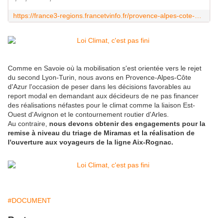
https://france3-regions.francetvinfo.fr/provence-alpes-cote-d-azur/alpes-maritimes/appel-a-manifester-pour-defendre-la-loi-climat-a-nice-menton-et-a-beausoleil-ce-dimanche-2020063.html
Comme en Savoie où la mobilisation s'est orientée vers le rejet
du second Lyon-Turin, nous avons en Provence-Alpes-Côte
d'Azur l'occasion de peser dans les décisions favorables au
report modal en demandant aux décideurs de ne pas financer
des réalisations néfastes pour le climat comme la liaison Est-
Ouest d'Avignon et le contournement routier d'Arles.
Au contraire,
nous devons obtenir des engagements pour la
remise à niveau du triage de Miramas et la réalisation de
l'ouverture aux voyageurs de la ligne Aix-Rognac.
#DOCUMENT