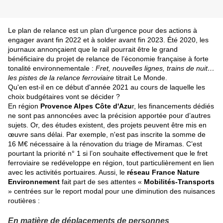
Le plan de relance est un plan d'urgence pour des actions à
engager avant fin 2022 et à solder avant fin 2023. Été 2020, les
journaux annonçaient que le rail pourrait être le grand
bénéficiaire du projet de relance de l’économie française à forte
tonalité environnementale :
Fret, nouvelles lignes, trains de nuit…
les pistes de la relance ferroviaire
titrait Le Monde.
Qu'en est-il en ce début d'année 2021 au cours de laquelle les
choix budgétaires vont se décider ?
En région
Provence Alpes Côte d'Azu
r, les financements dédiés
ne sont pas annoncées avec la précision apportée pour d’autres
sujets. Or, des études existent, des projets peuvent être mis en
œuvre sans délai. Par exemple, n'est pas inscrite la somme de
16 M€ nécessaire à la rénovation du triage de Miramas. C’est
pourtant la priorité n° 1 si l’on souhaite effectivement que le fret
ferroviaire se redéveloppe en région, tout particulièrement en lien
avec les activités portuaires. Aussi, le
réseau France Nature
Environnement
fait part de ses attentes «
Mobilités-Transports
» centrées sur le report modal pour une diminution des nuisances
routières :
En matière de déplacements de personnes