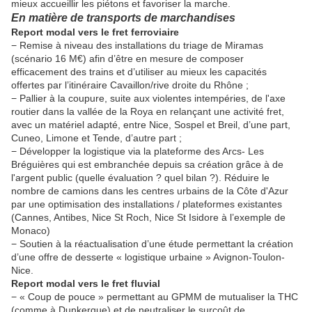
mieux accueillir les piétons et favoriser la marche.
En matière de transports de marchandises
Report modal vers le fret ferroviaire
− Remise à niveau des installations du triage de Miramas
(scénario 16 M€) afin d’être en mesure de composer
efficacement des trains et d’utiliser au mieux les capacités
offertes par l’itinéraire Cavaillon/rive droite du Rhône ;
− Pallier à la coupure, suite aux violentes intempéries, de l'axe
routier dans la vallée de la Roya en relançant une activité fret,
avec un matériel adapté, entre Nice, Sospel et Breil, d’une part,
Cuneo, Limone et Tende, d’autre part ;
− Développer la logistique via la plateforme des Arcs- Les
Bréguières qui est embranchée depuis sa création grâce à de
l'argent public (quelle évaluation ? quel bilan ?). Réduire le
nombre de camions dans les centres urbains de la Côte d'Azur
par une optimisation des installations / plateformes existantes
(Cannes, Antibes, Nice St Roch, Nice St Isidore à l’exemple de
Monaco)
− Soutien à la réactualisation d’une étude permettant la création
d’une offre de desserte « logistique urbaine » Avignon-Toulon-
Nice.
Report modal vers le fret fluvial
− « Coup de pouce » permettant au GPMM de mutualiser la THC
(comme à Dunkerque) et de neutraliser le surcoût de