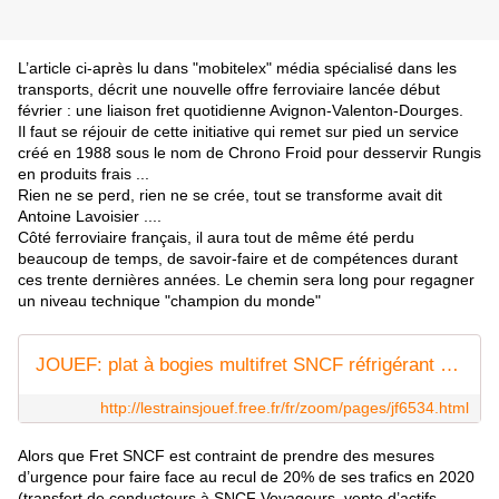
L’article ci-après lu dans "mobitelex" média spécialisé dans les
transports, décrit une nouvelle offre ferroviaire lancée début
février : une
liaison fret quotidienne Avignon-Valenton-Dourges
.
Il faut se réjouir de cette initiative qui remet sur pied un service
créé en 1988 sous le nom de Chrono Froid pour desservir Rungis
en produits frais ...
Rien ne se perd, rien ne se crée, tout se transforme avait dit
Antoine Lavoisier ....
Côté ferroviaire français, il aura tout de même été perdu
beaucoup de temps, de savoir-faire et de compétences durant
ces trente dernières années. Le chemin sera long pour regagner
un niveau technique "champion du monde"
JOUEF: plat à bogies multifret SNCF réfrigérant CHRONOFROID réf. 6534
http://lestrainsjouef.free.fr/fr/zoom/pages/jf6534.html
Alors que Fret SNCF est contraint de prendre des mesures
d’urgence pour faire face au recul de 20% de ses trafics en 2020
(transfert de conducteurs à SNCF Voyageurs, vente d’actifs,