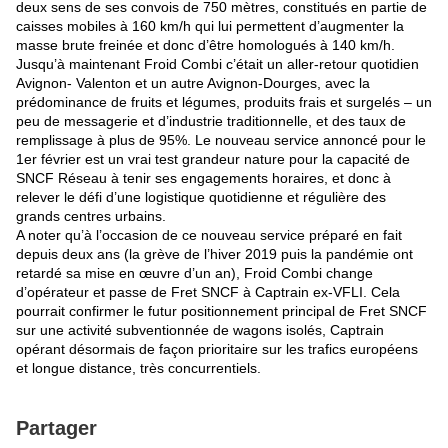
deux sens de ses convois de 750 mètres, constitués en partie de
caisses mobiles à 160 km/h qui lui permettent d’augmenter la
masse brute freinée et donc d’être homologués à 140 km/h.
Jusqu’à maintenant Froid Combi c’était un aller-retour quotidien
Avignon- Valenton et un autre Avignon-Dourges, avec la
prédominance de fruits et légumes, produits frais et surgelés – un
peu de messagerie et d’industrie traditionnelle, et des taux de
remplissage à plus de 95%. Le nouveau service annoncé pour le
1er février est un vrai test grandeur nature pour la capacité de
SNCF Réseau à tenir ses engagements horaires, et donc à
relever le défi d’une logistique quotidienne et régulière des
grands centres urbains.
A noter qu’à l’occasion de ce nouveau service préparé en fait
depuis deux ans (la grève de l’hiver 2019 puis la pandémie ont
retardé sa mise en œuvre d’un an), Froid Combi change
d’opérateur et passe de Fret SNCF à Captrain ex-VFLI. Cela
pourrait confirmer le futur positionnement principal de Fret SNCF
sur une activité subventionnée de wagons isolés, Captrain
opérant désormais de façon prioritaire sur les trafics européens
et longue distance, très concurrentiels.
Partager