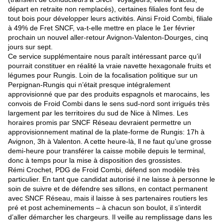
départ en retraite non remplacés), certaines filiales font feu de
tout bois pour développer leurs activités. Ainsi Froid Combi, filiale
à 49% de Fret SNCF, va-t-elle mettre en place le 1er février
prochain un nouvel aller-retour Avignon-Valenton-Dourges, cinq
jours sur sept.
Ce service supplémentaire nous paraît intéressant parce qu’il
pourrait constituer en réalité la vraie navette hexagonale fruits et
légumes pour Rungis. Loin de la focalisation politique sur un
Perpignan-Rungis qui n’était presque intégralement
approvisionné que par des produits espagnols et marocains, les
convois de Froid Combi dans le sens sud-nord sont irrigués très
largement par les territoires du sud de Nice à Nîmes. Les
horaires promis par SNCF Réseau devraient permettre un
approvisionnement matinal de la plate-forme de Rungis: 17h à
Avignon, 3h à Valenton. A cette heure-là, ll ne faut qu’une grosse
demi-heure pour transférer la caisse mobile depuis le terminal,
donc à temps pour la mise à disposition des grossistes.
Rémi Crochet, PDG de Froid Combi, défend son modèle très
particulier. En tant que candidat autorisé il ne laisse à personne le
soin de suivre et de défendre ses sillons, en contact permanent
avec SNCF Réseau, mais il laisse à ses partenaires routiers les
pré et post acheminements – à chacun son boulot, il s’interdit
d’aller démarcher les chargeurs. Il veille au remplissage dans les