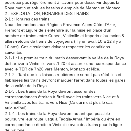
pourquoi pas régulièrement à l’avenir pour desservir depuis la
Roya matin et soir les bassins d’emplois de Menton et Monaco.
2 : EXPLOITATION, HORAIRES DES TRAINS
2-1 : Horaires des trains
Nous demandons aux Régions Provence-Alpes-Côte d’Azur,
Piémont et Ligure de s’entendre sur la mise en place d’un
nombre de trains entre Cuneo, Vintimille et Imperia d’au moins 8
allers-retours de trains de voyageurs (Il y en avait 10 à 12 il y a
10 ans). Ces circulations doivent respecter les conditions
suivantes :
2-1-1 : Le premier train du matin desservant la vallée de la Roya
doit arriver à Vintimille vers 7h20 et assurer une -correspondance
avec le TER de 7h26 vers Menton, Monaco et Nice.
2-1-2 : Tant que les liaisons routières ne seront pas rétablies et
fiabilisées les trains devront marquer l’arrêt dans toutes les gares
de la vallée de la Roya.
2-1-3 : Les trains de la Roya devront assurer des
correspondances étroites à Breil avec les trains vers Nice et à
Vintimille avec les trains vers Nice (Ce qui n’est plus le cas
aujourd’hui).
2-1-4 : Les trains de la Roya devront autant que possible
poursuivre leur route jusqu’à Taggia-Arma / Impéria ou être en
correspondance étroite à Vintimille avec des trains pour la ligne
de Savone.