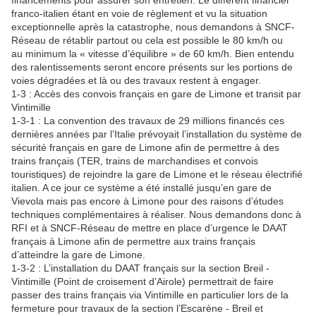
financements pour assurer son entretien. Le différent financier
franco-italien étant en voie de règlement et vu la situation
exceptionnelle après la catastrophe, nous demandons à SNCF-
Réseau de rétablir partout ou cela est possible le 80 km/h ou
au minimum la « vitesse d’équilibre » de 60 km/h. Bien entendu
des ralentissements seront encore présents sur les portions de
voies dégradées et là ou des travaux restent à engager.
1-3 : Accès des convois français en gare de Limone et transit par
Vintimille
1-3-1 : La convention des travaux de 29 millions financés ces
dernières années par l’Italie prévoyait l’installation du système de
sécurité français en gare de Limone afin de permettre à des
trains français (TER, trains de marchandises et convois
touristiques) de rejoindre la gare de Limone et le réseau électrifié
italien. A ce jour ce système a été installé jusqu’en gare de
Vievola mais pas encore à Limone pour des raisons d’études
techniques complémentaires à réaliser. Nous demandons donc à
RFI et à SNCF-Réseau de mettre en place d’urgence le DAAT
français à Limone afin de permettre aux trains français
d’atteindre la gare de Limone.
1-3-2 : L’installation du DAAT français sur la section Breil -
Vintimille (Point de croisement d’Airole) permettrait de faire
passer des trains français via Vintimille en particulier lors de la
fermeture pour travaux de la section l’Escarène - Breil et