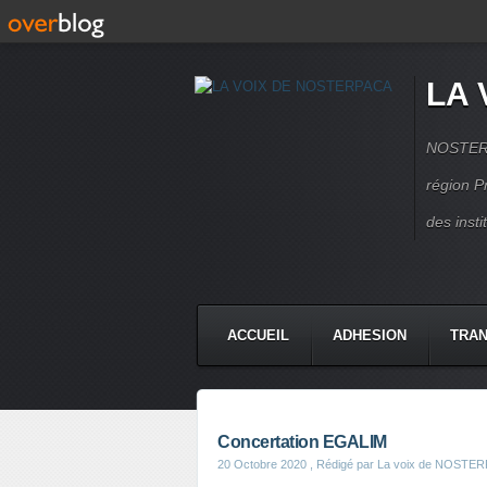
LA 
NOSTERPA
région P
des inst
ACCUEIL
ADHESION
TRAN
Concertation EGALIM
20 Octobre 2020
, Rédigé par La voix de NOSTE