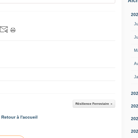
Arch
20
Ju
Ju
M
Av
Ja
20
Résilience Ferroviaire
20
Retour à l'accueil
20
20