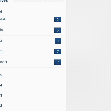
ives
26
illet
2
in
5
ai
1
ril
7
nvier
7
25
24
23
22