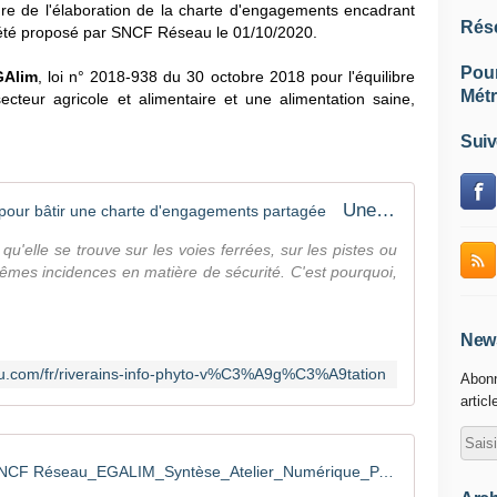
dre de l'élaboration de la charte d'engagements encadrant
Rés
a été proposé par SNCF Réseau le 01/10/2020.
Pou
GAlim
, loi n° 2018-938 du 30 octobre 2018 pour l'équilibre
Métr
cteur agricole et alimentaire et une alimentation saine,
Suiv
Une concertation en deux étapes pour bâtir une charte d'engagements partagée
qu'elle se trouve sur les voies ferrées, sur les pistes ou
êmes incidences en matière de sécurité. C'est pourquoi,
News
au.com/fr/riverains-info-phyto-v%C3%A9g%C3%A9tation
Abonn
articl
20201001_SNCF Réseau_EGALIM_Syntèse_Atelier_Numérique_PACA_VF