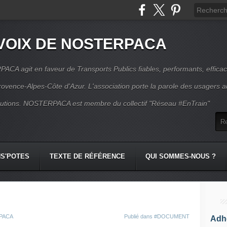
VOIX DE NOSTERPACA
CA agit en faveur de Transports Publics fiables, performants, effica
rovence-Alpes-Côte d'Azur. L'association porte la parole des usagers 
itutions. NOSTERPACA est membre du collectif "Réseau #EnTrain"
S'POTES
TEXTE DE RÉFÉRENCE
QUI SOMMES-NOUS ?
RPACA
Publié dans
#DOCUMENT
Adhé