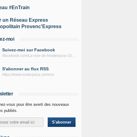
eau #EnTrain
r un Réseau Express
opolitain Provenc'Express
ez-moi
Suivez-moi sur Facebook
//facebook.com/La-voix-de-Nosterpaca-106434384284735
S'abonner au flux RSS
https://www.nosterpaca.com/rss
letter
ez-vous pour être averti des nouveaux
es publiés.