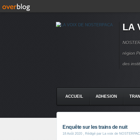
LA 
NOSTERPA
région P
des inst
ACCUEIL
ADHESION
TRAN
Enquête sur les trains de nuit
18 Août 2020
, Rédigé par La voix de NOSTERPA