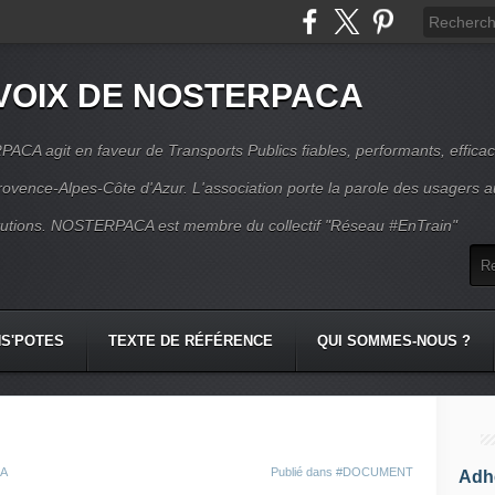
VOIX DE NOSTERPACA
CA agit en faveur de Transports Publics fiables, performants, effica
rovence-Alpes-Côte d'Azur. L'association porte la parole des usagers 
itutions. NOSTERPACA est membre du collectif "Réseau #EnTrain"
S'POTES
TEXTE DE RÉFÉRENCE
QUI SOMMES-NOUS ?
CA
Publié dans
#DOCUMENT
Adhé