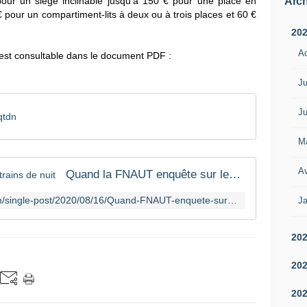
Arch
pour un siège inclinable jusqu’à 150 € pour une place en
 € pour un compartiment-lits à deux ou à trois places et 60 €
20
A
 est consultable dans le document PDF :
Ju
Ju
qtdn
M
Av
Quand la FNAUT enquête sur les trains de nuit
https://www.mobilitesmagazine.com/single-post/2020/08/16/Quand-FNAUT-enquete-sur-trains-de-nuit
Ja
20
20
20