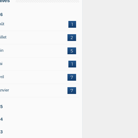
ives
26
oût
1
illet
2
in
5
ai
1
ril
7
nvier
7
25
24
23