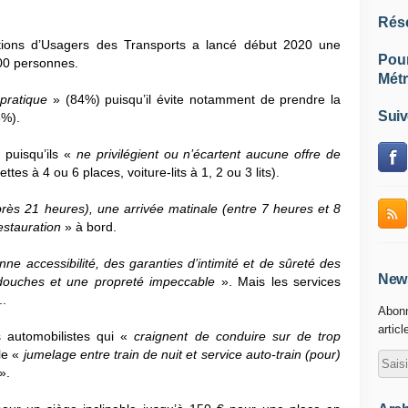
Rés
tions d’Usagers des Transports a lancé début 2020 une
Pou
00 personnes.
Métr
pratique
» (84%) puisqu’il évite notamment de prendre la
Suiv
5%).
 puisqu’ils «
ne privilégient ou n’écartent aucune offre de
tes à 4 ou 6 places, voiture-lits à 1, 2 ou 3 lits).
près 21 heures), une arrivée matinale (entre 7 heures et 8
estauration
» à bord.
ne accessibilité, des garanties d’intimité et de sûreté des
News
 douches et une propreté impeccable
». Mais les services
..
Abonn
articl
s automobilistes qui «
craignent de conduire sur de trop
le «
jumelage entre train de nuit et service auto-train (pour)
».