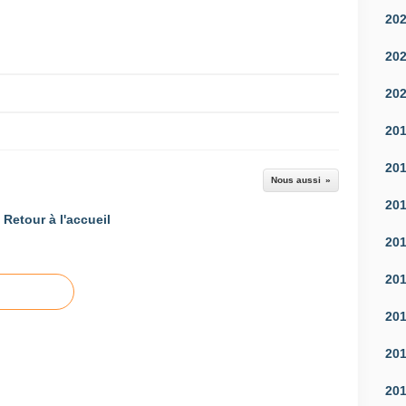
20
20
20
20
20
Nous aussi
20
Retour à l'accueil
20
20
20
20
20