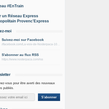
eau #EnTrain
r un Réseau Express
opolitain Provenc'Express
ez-moi
Suivez-moi sur Facebook
//facebook.com/La-voix-de-Nosterpaca-106434384284735
S'abonner au flux RSS
https://www.nosterpaca.com/rss
letter
ez-vous pour être averti des nouveaux
es publiés.