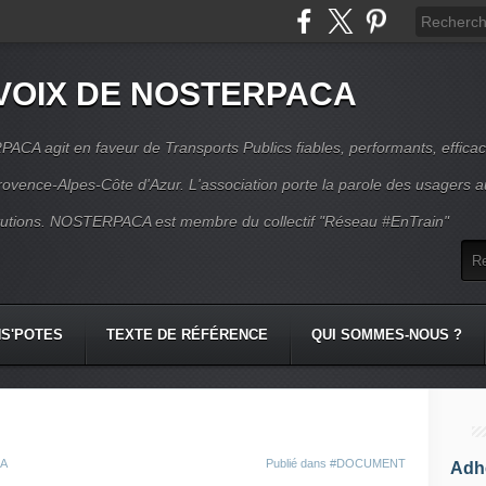
VOIX DE NOSTERPACA
CA agit en faveur de Transports Publics fiables, performants, effica
rovence-Alpes-Côte d'Azur. L'association porte la parole des usagers 
itutions. NOSTERPACA est membre du collectif "Réseau #EnTrain"
S'POTES
TEXTE DE RÉFÉRENCE
QUI SOMMES-NOUS ?
CA
Publié dans
#DOCUMENT
Adhé