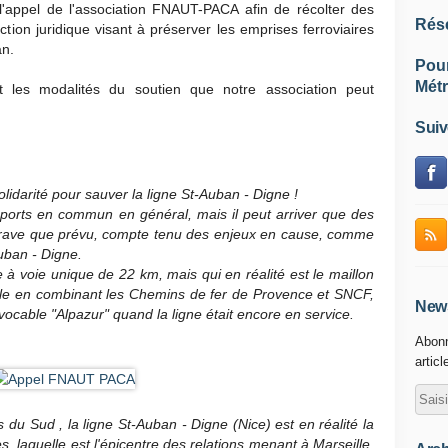
'appel de l'association FNAUT-PACA afin de récolter des
Rés
tion juridique visant à préserver les emprises ferroviaires
an.
Pou
Métr
es modalités du soutien que notre association peut
Suiv
idarité pour sauver la ligne St-Auban - Digne !
orts en commun en général, mais il peut arriver que des
grave que prévu, compte tenu des enjeux en cause, comme
uban - Digne.
e à voie unique de 22 km, mais qui en réalité est le maillon
ble en combinant les Chemins de fer de Provence et SNCF,
News
 vocable "Alpazur" quand la ligne était encore en service.
Abonn
articl
du Sud , la ligne St-Auban - Digne (Nice) est en réalité la
, laquelle est l'épicentre des relations menant à Marseille,