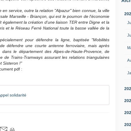
Arch
 en service, outre la relation "Alpazur" bien connue, la ville
20
rsale Marseille - Briançon, qui est le poumon de l'économie
t également la création d'une liaison TER entre Digne et la
Ju
is et le Réseau Ferré National toute la basse vallée de la
Ju
pécialement pour défendre la ligne, baptisée "Mobilités
s de défendre une courte antenne ferroviaire, mais après
M
 dans le département des Alpes-de-Haute-Provence, de
ce de Trains-Tramways assurant les relations triangulaires
Av
t Sisteron !"
ocument pdf :
Ja
20
el solidarité
20
20
20