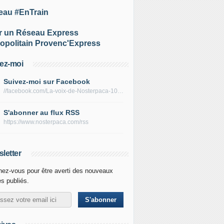
eau #EnTrain
r un Réseau Express
opolitain Provenc'Express
ez-moi
Suivez-moi sur Facebook
//facebook.com/La-voix-de-Nosterpaca-106434384284735
S'abonner au flux RSS
https://www.nosterpaca.com/rss
letter
ez-vous pour être averti des nouveaux
es publiés.