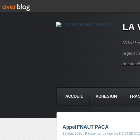
LA 
NOSTERPA
région P
des inst
ACCUEIL
ADHESION
TRAN
Appel FNAUT PACA
13 Août 2020
, Rédigé par La voix de NOSTERPA