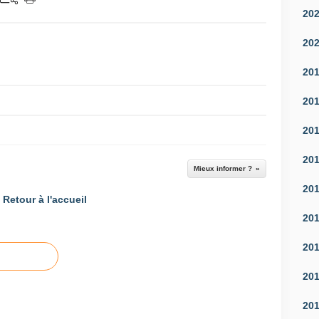
20
20
20
20
20
20
Mieux informer ?
20
Retour à l'accueil
20
20
20
20