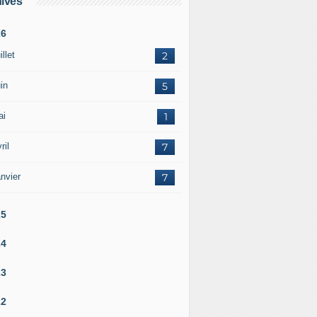
ives
26
illet
2
in
5
ai
1
ril
7
nvier
7
25
24
23
22