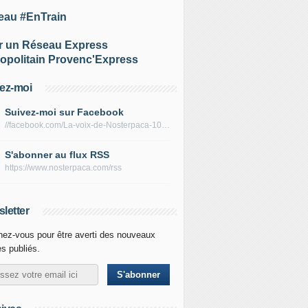
eau #EnTrain
r un Réseau Express
opolitain Provenc'Express
ez-moi
Suivez-moi sur Facebook
//facebook.com/La-voix-de-Nosterpaca-106434384284735
S'abonner au flux RSS
https://www.nosterpaca.com/rss
letter
ez-vous pour être averti des nouveaux
es publiés.