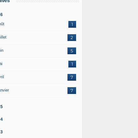
ives
26
oût
1
illet
2
in
5
ai
1
ril
7
nvier
7
25
24
23