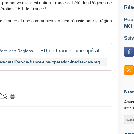
 et promouvoir la destination France cet été, les Régions de
Rés
pération TER de France !
Pou
de France et une communication bien réussie pour la région
Métr
Suiv
TER de France : une opération inédite des Régions
https://www.maregionsud.fr/actualites/detail/ter-de-france-une-operation-inedite-des-regions
News
Abonn
articl