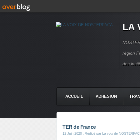
LA 
NOSTERPA
région P
des inst
ACCUEIL
ADHESION
TRAN
TER de France
12 Juin 2020
, Rédigé par La voix de NOSTERPA