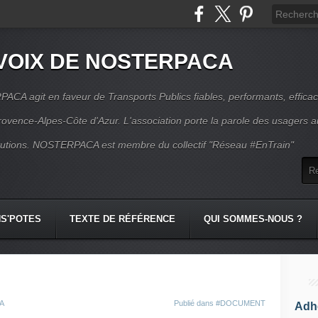
VOIX DE NOSTERPACA
CA agit en faveur de Transports Publics fiables, performants, effica
rovence-Alpes-Côte d'Azur. L'association porte la parole des usagers 
itutions. NOSTERPACA est membre du collectif "Réseau #EnTrain"
S'POTES
TEXTE DE RÉFÉRENCE
QUI SOMMES-NOUS ?
CA
Publié dans
#DOCUMENT
Adhé