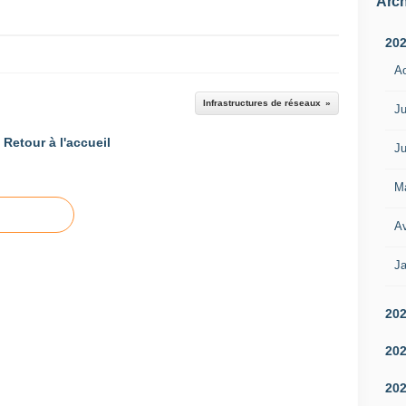
Arch
20
A
Infrastructures de réseaux
Ju
Retour à l'accueil
Ju
M
Av
Ja
20
20
20