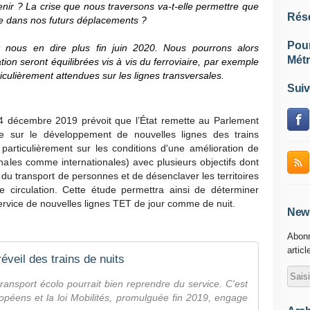
enir ? La crise que nous traversons va-t-elle permettre que
Rés
 dans nos futurs déplacements ?
Pou
 nous en dire plus fin juin 2020. Nous pourrons alors
Métr
ation seront équilibrées vis à vis du ferroviaire, par exemple
ticulièrement attendues sur les lignes transversales.
Suiv
 24 décembre 2019 prévoit que l’État remette au Parlement
e sur le développement de nouvelles lignes des trains
s particulièrement sur les conditions d'une amélioration de
tionales comme internationales) avec plusieurs objectifs dont
du transport de personnes et de désenclaver les territoires
 circulation. Cette étude permettra ainsi de déterminer
 service de nouvelles lignes TET de jour comme de nuit.
News
Abonn
articl
réveil des trains de nuits
nsport écolo pourrait bien reprendre du service. C'est
opéens et la loi Mobilités, promulguée fin 2019, engage