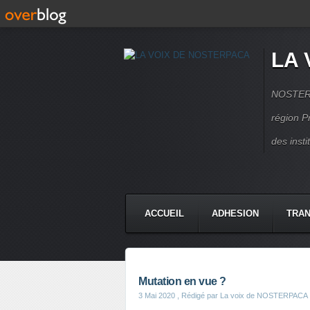
LA 
NOSTERPA
région P
des inst
ACCUEIL
ADHESION
TRAN
Mutation en vue ?
3 Mai 2020
, Rédigé par La voix de NOSTERPACA