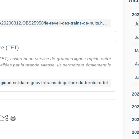
Arch
20
https://www.nouvelobs.com/voyage/20200312.OBS25958/le-reveil-des-trains-de-nuits.html
Ju
Ju
ire (TET)
M
 (TET) assurent un service de grandes lignes rapide entre
Av
 reliées par la grande vitesse. Ils permettent également le
Ja
ique-solidaire.gouv.fr/trains-dequilibre-du-territoire-tet
20
20
20
20