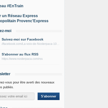
eau #EnTrain
r un Réseau Express
opolitain Provenc'Express
ez-moi
Suivez-moi sur Facebook
//facebook.com/La-voix-de-Nosterpaca-106434384284735
S'abonner au flux RSS
https://www.nosterpaca.com/rss
letter
ez-vous pour être averti des nouveaux
es publiés.