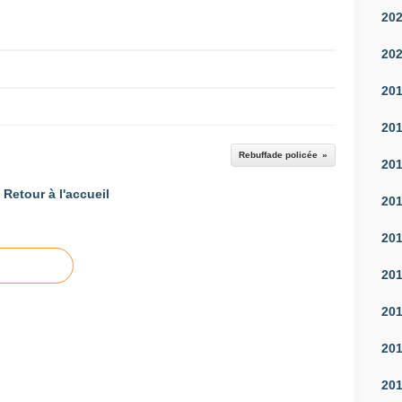
20
20
20
20
Rebuffade policée
20
Retour à l'accueil
20
20
20
20
20
20