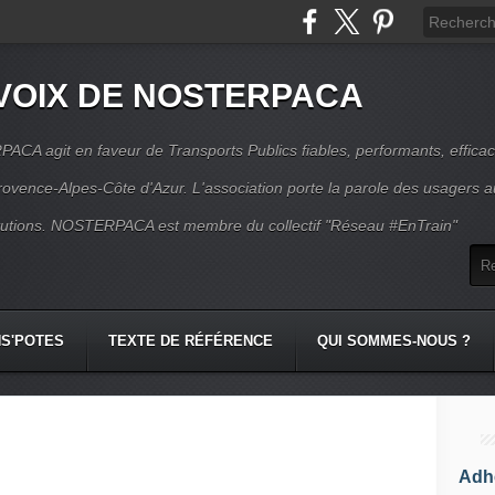
VOIX DE NOSTERPACA
CA agit en faveur de Transports Publics fiables, performants, effica
rovence-Alpes-Côte d'Azur. L'association porte la parole des usagers 
itutions. NOSTERPACA est membre du collectif "Réseau #EnTrain"
S'POTES
TEXTE DE RÉFÉRENCE
QUI SOMMES-NOUS ?
Adhé