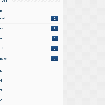
ives
26
illet
2
in
5
ai
1
ril
7
nvier
7
25
24
23
22