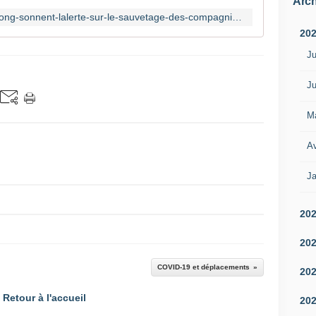
Arch
https://reseauactionclimat.org/250-ong-sonnent-lalerte-sur-le-sauvetage-des-compagnies-aeriennes/
20
Ju
Ju
M
Av
Ja
20
20
COVID-19 et déplacements
20
Retour à l'accueil
20