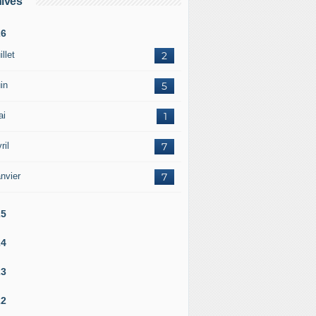
ives
26
illet
2
in
5
ai
1
ril
7
nvier
7
25
24
23
22