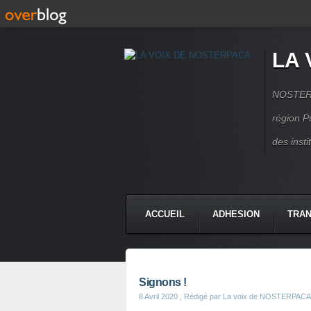
LA 
NOSTERPA
région P
des inst
ACCUEIL
ADHESION
TRAN
Signons !
8 Avril 2020
, Rédigé par La voix de NOSTERPACA