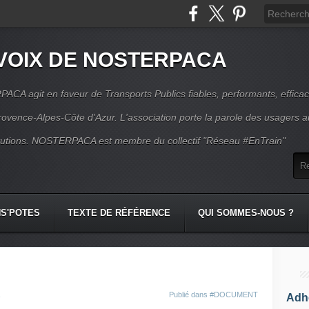
VOIX DE NOSTERPACA
CA agit en faveur de Transports Publics fiables, performants, effica
rovence-Alpes-Côte d'Azur. L'association porte la parole des usagers 
itutions. NOSTERPACA est membre du collectif "Réseau #EnTrain"
S'POTES
TEXTE DE RÉFÉRENCE
QUI SOMMES-NOUS ?
Publié dans
#DOCUMENT
Adhé