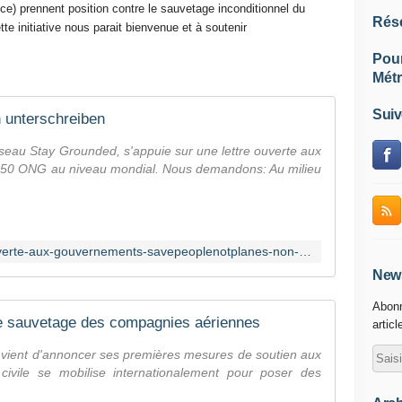
) prennent position contre le sauvetage inconditionnel du
Rés
te initiative nous parait bienvenue et à soutenir
Pou
Métr
Suiv
n unterschreiben
éseau Stay Grounded, s'appuie sur une lettre ouverte aux
250 ONG au niveau mondial. Nous demandons: Au milieu
https://www.change.org/p/lettre-ouverte-aux-gouvernements-savepeoplenotplanes-non-au-sauvetage-inconditionnel-du-secteur-a%C3%A9rien-2c999dc4-8ed0-4c86-b075-1d8dee88c9cf
News
Abonn
le sauvetage des compagnies aériennes
articl
 vient d'annoncer ses premières mesures de soutien aux
civile se mobilise internationalement pour poser des