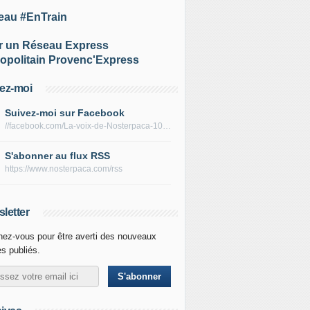
eau #EnTrain
r un Réseau Express
opolitain Provenc'Express
ez-moi
Suivez-moi sur Facebook
//facebook.com/La-voix-de-Nosterpaca-106434384284735
S'abonner au flux RSS
https://www.nosterpaca.com/rss
letter
ez-vous pour être averti des nouveaux
es publiés.