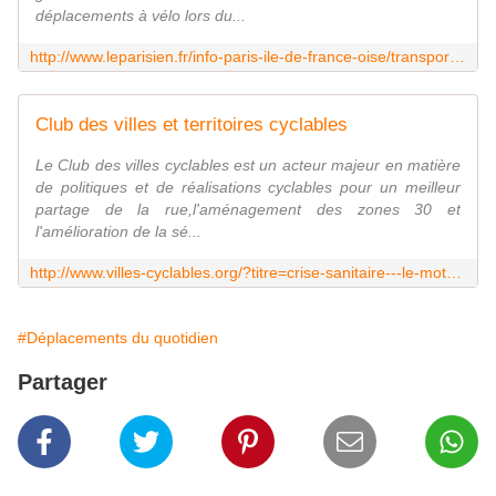
déplacements à vélo lors du...
http://www.leparisien.fr/info-paris-ile-de-france-oise/transports/ile-de-france-le-velo-piste-ideale-pour-les-deplacements-post-confinement-13-04-2020-8299014.php
Club des villes et territoires cyclables
Le Club des villes cyclables est un acteur majeur en matière
de politiques et de réalisations cyclables pour un meilleur
partage de la rue,l'aménagement des zones 30 et
l'amélioration de la sé...
http://www.villes-cyclables.org/?titre=crise-sanitaire---le-mot-de-pierre-serne--president-du-club&mode=actualite&id=7843
#Déplacements du quotidien
Partager