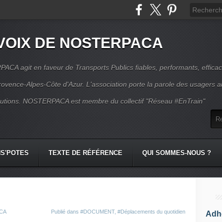
VOIX DE NOSTERPACA
CA agit en faveur de Transports Publics fiables, performants, effica
rovence-Alpes-Côte d'Azur. L'association porte la parole des usagers 
itutions. NOSTERPACA est membre du collectif "Réseau #EnTrain"
S'POTES
TEXTE DE RÉFÉRENCE
QUI SOMMES-NOUS ?
ACA
Publié dans
#DOCUMENT
,
#Déplacements du quotidien
Adhé