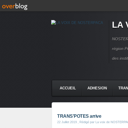
LA 
NOSTERPA
région P
des inst
ACCUEIL
ADHESION
TRAN
TRANS'POTES arrive
22 Juillet 2019
, Rédigé par La voix de NOSTERP