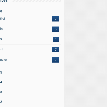
ives
26
illet
2
in
5
ai
1
ril
7
nvier
7
25
24
23
22