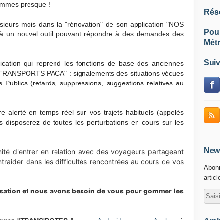
sommes presque !
Rés
ieurs mois dans la "rénovation" de son application "NOS
Pou
un nouvel outil pouvant répondre à des demandes des
Métr
Suiv
cation qui reprend les fonctions de base des anciennes
TRANSPORTS PACA" : signalements des situations vécues
s Publics
(
retards, suppressions, suggestions relatives au
e alerté en temps réel sur vos trajets habituels (appelés
s disposerez de toutes les perturbations en cours sur les
News
nité d'entrer en relation avec des voyageurs partageant
ntraider dans les difficultés rencontrées au cours de vos
Abonn
articl
isation et nous avons besoin de vous pour gommer les