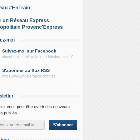
eau #EnTrain
r un Réseau Express
opolitain Provenc'Express
ez-moi
Suivez-moi sur Facebook
//facebook.com/La-voix-de-Nosterpaca-106434384284735
S'abonner au flux RSS
https://www.nosterpaca.com/rss
letter
ez-vous pour être averti des nouveaux
es publiés.