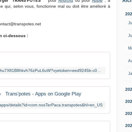
rger "
TRANS'POTES
Arch
" pour
Androïd
ou pour
Apple
; à
ce qui, selon vous, fonctionne mal ou doit être amélioré à
20
Ju
ontact@transpotes.net
Ju
en ci-dessous :
M
Av
https://embed.vidyard.com/share/Zhu7X81B8hkvh76zPuL6uW?vyetoken=eed9245b-c00d-415c-baee-430231c2f368
Ja
20
Trans'potes - Apps on Google Play
20
e/apps/details?id=com.nosTerPaca.transpotes&hl=en_US
20
20