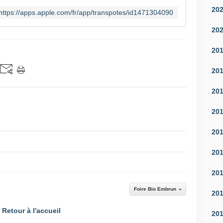
20
https://apps.apple.com/fr/app/transpotes/id1471304090
20
20
20
20
20
20
20
20
Foire Bio Embrun
20
Retour à l'accueil
20