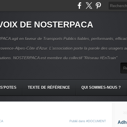
VOIX DE NOSTERPACA
CA agit en faveur de Transports Publics fiables, performants, effica
rovence-Alpes-Côte d'Azur. L'association porte la parole des usagers 
itutions. NOSTERPACA est membre du collectif "Réseau #EnTrain"
S'POTES
TEXTE DE RÉFÉRENCE
QUI SOMMES-NOUS ?
CA
Publié dans
#DOCUMENT
Adhé