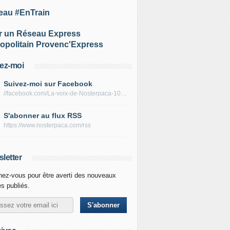
eau #EnTrain
r un Réseau Express
opolitain Provenc'Express
ez-moi
Suivez-moi sur Facebook
ntation des mobilités : le sénat aura-t-il la sagesse d'amorce
//facebook.com/La-voix-de-Nosterpaca-106434384284735
S'abonner au flux RSS
https://www.nosterpaca.com/rss
letter
ez-vous pour être averti des nouveaux
es publiés.