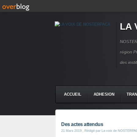
LA 
NOSTERPA
région P
des inst
ACCUEIL
ADHESION
TRAN
Des actes attendus
21 Mars 2019
, Rédigé par La voix de NOSTERPA