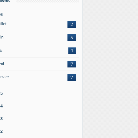
ives
26
illet
2
in
5
ai
1
ril
7
nvier
7
25
24
23
22