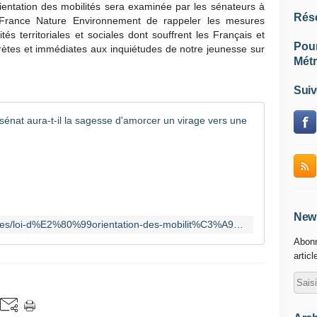
rientation des mobilités sera examinée par les sénateurs à
Rés
 France Nature Environnement de rappeler les mesures
tés territoriales et sociales dont souffrent les Français et
Pou
rètes et immédia
tes aux inquiétudes de notre jeunesse sur
Métr
Suiv
Loi d'orie
A
p
r
è
s
d
News
https://www.fne.asso.fr/communiques/loi-d%E2%80%99orientation-des-mobilit%C3%A9s-le-s%C3%A9nat-aura-t-il-la-sagesse-d%E2%80%99amorcer-un-virage-vers
e
Abonn
n
articl
o
m
b
r
e