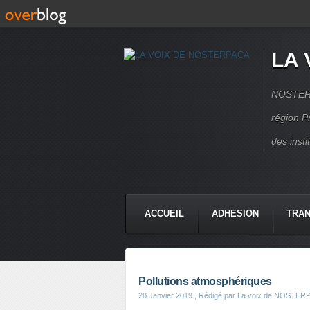
LA 
NOSTERPA
région P
des inst
ACCUEIL
ADHESION
TRAN
Pollutions atmosphériques
28 Janvier 2019
, Rédigé par La voix de NOSTER