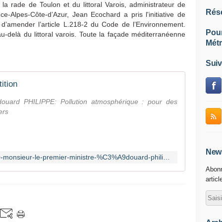
a rade de Toulon et du littoral Varois, administrateur de
Rés
-Alpes-Côte-d’Azur, Jean Ecochard a pris l'initiative de
f
d’amender l’article L.218-2 du Code de l’Environnement
.
Pou
delà du littoral varois. Toute la façade méditerranéenne
Métr
Suiv
ition
douard PHILIPPE: Pollution atmosphérique : pour des
ers
News
https://www.change.org/p/%C3%A0-monsieur-le-premier-ministre-%C3%A9douard-philippe-pollution-atmosph%C3%A9rique-pour-des-bateaux-propres-dans-les-ports-et-mers-baaacbed-d73b-46fa-b06a-3d773d9b02e5
Abonn
articl