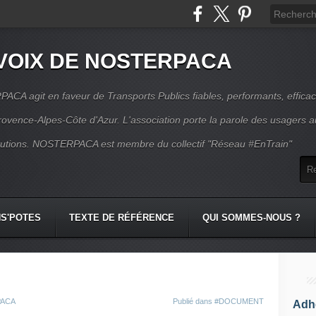
VOIX DE NOSTERPACA
CA agit en faveur de Transports Publics fiables, performants, effica
rovence-Alpes-Côte d'Azur. L'association porte la parole des usagers 
itutions. NOSTERPACA est membre du collectif "Réseau #EnTrain"
S'POTES
TEXTE DE RÉFÉRENCE
QUI SOMMES-NOUS ?
PACA
Publié dans
#DOCUMENT
Adhé