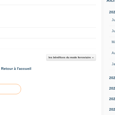
Arch
20
Ju
Ju
M
Av
les bénéfices du mode ferroviaire
Ja
Retour à l'accueil
20
20
20
20