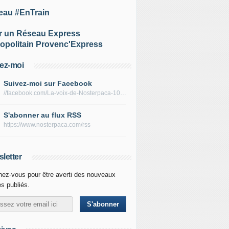
eau #EnTrain
r un Réseau Express
opolitain Provenc'Express
ez-moi
Suivez-moi sur Facebook
//facebook.com/La-voix-de-Nosterpaca-106434384284735
S'abonner au flux RSS
https://www.nosterpaca.com/rss
letter
ez-vous pour être averti des nouveaux
es publiés.