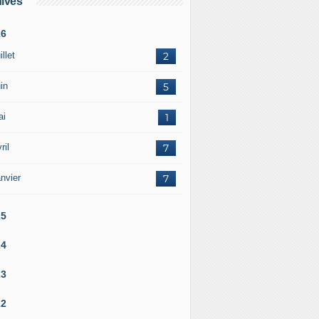
ives
26
illet
2
in
5
ai
1
ril
7
nvier
7
25
24
23
22