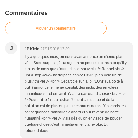
Commentaires
Ajouter un commentaire
J
JP Klein
27/11/2018 17:39
Il y a quelques mois, on nous avait annoncé un n'ieme plan
vélo. Sans surprise, à l'usage on ne peut que constater qu'il y
a plus de mots que d'autre chose.<br /> <br /> Rappel:<br />
<br /> http://www.nosterpaca.com/2018/09/plan-velo.un-de-
plus.html<br /> <br /> Cet article sur la loi "LOM" (La boite à
outil) annonce le même constat: des mots, des envolées
magnifiques ...et en fait il n'y aura pas grand chose.<br /> <br
/> Pourtant le fait du réchauffement climatique et de la
pollution est de plus en plus reconnu et admis. Y compris les
conséquences: sanitaires d'abord et sur l'avenir de notre
humanité.<br /> <br /> Mais dès qu'on envisage de bouger
quelque chose, c'est immédiatement la révolte. Et
rétropédalage.