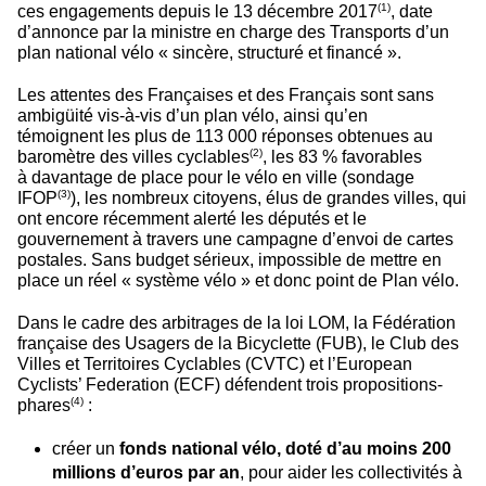
(1)
ces engagements depuis le 13 décembre 2017
, date
d’annonce par la ministre en charge des Transports d’un
plan national vélo « sincère, structuré et financé ».
Les attentes des Françaises et des Français sont sans
ambigüité vis-à-vis d’un plan vélo, ainsi qu’en
témoignent les plus de 113 000 réponses obtenues au
(2)
baromètre des villes cyclables
, les 83 % favorables
à davantage de place pour le vélo en ville (sondage
(3)
IFOP
), les nombreux citoyens, élus de grandes villes, qui
ont encore récemment alerté les députés et le
gouvernement à travers une campagne d’envoi de cartes
postales. Sans budget sérieux, impossible de mettre en
place un réel « système vélo » et donc point de Plan vélo.
Dans le cadre des arbitrages de la loi LOM, la Fédération
française des Usagers de la Bicyclette (FUB), le Club des
Villes et Territoires Cyclables (CVTC) et l’European
Cyclists’ Federation (ECF) défendent trois propositions-
(4)
phares
:
créer un
fonds national vélo, doté d’au moins 200
millions d’euros par an
, pour aider les collectivités à