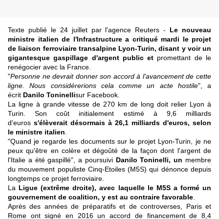
Texte publié le
24 juillet par l'agence Reuters -
Le nouveau
ministre italien de l'Infrastructure a critiqué mardi le projet
de liaison ferroviaire transalpine Lyon-Turin, disant y voir un
gigantesque gaspillage d'argent public et
promettant de le
renégocier avec la France.
"
Personne ne devrait donner son accord à l'avancement de cette
ligne. Nous considérerions cela comme un acte hostile
", a
écrit
Danilo Toninelli
sur Facebook.
La ligne à grande vitesse de 270 km de long doit relier Lyon à
Turin. Son coût initialement estimé à 9,6 milliards
d'euros
s'élèverait désormais à 26,1 milliards d'euros, selon
le ministre italien
.
"Quand je regarde les documents sur le projet Lyon-Turin, je ne
peux qu'être en colère et dégoûté de la façon dont l'argent de
l'Italie a été gaspillé", a poursuivi
Danilo Toninelli, un
membre
du mouvement populiste Cinq-Etoiles (M5S) qui dénonce depuis
longtemps ce projet ferroviaire.
La
Ligue (extrême droite), avec laquelle le M5S a formé un
gouvernement de coalition, y est au contraire favorable
.
Après des années de préparatifs et de controverses, Paris et
Rome ont signé en 2016 un accord de financement de 8,4