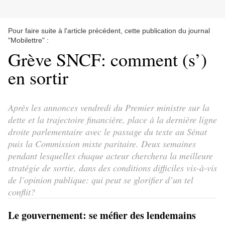
Pour faire suite à l'article précédent, cette publication du journal
"Mobilettre" :
Grève SNCF: comment (s’)
en sortir
Après les annonces vendredi du Premier ministre sur la
dette et la trajectoire financière, place à la dernière ligne
droite parlementaire avec le passage du texte au Sénat
puis la Commission mixte paritaire. Deux semaines
pendant lesquelles chaque acteur cherchera la meilleure
stratégie de sortie, dans des conditions difficiles vis-à-vis
de l’opinion publique: qui peut se glorifier d’un tel
conflit?
Le gouvernement: se méfier des lendemains