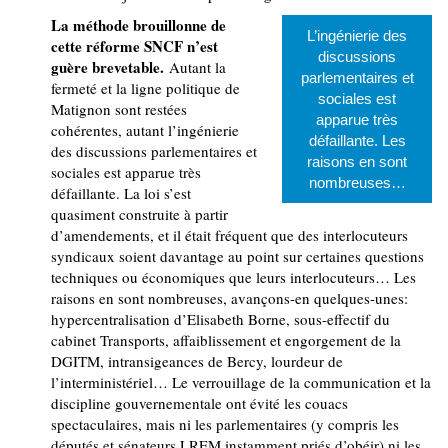
La méthode brouillonne de
L’ingénierie des
cette réforme SNCF n’est
discussions
guère brevetable.
Autant la
parlementaires et
fermeté et la ligne politique de
sociales est
Matignon sont restées
apparue très
cohérentes, autant l’ingénierie
défaillante. Les
des discussions parlementaires et
raisons en sont
sociales est apparue très
nombreuses…
défaillante. La loi s’est
quasiment construite à partir
d’amendements, et il était fréquent que des interlocuteurs
syndicaux soient davantage au point sur certaines questions
techniques ou économiques que leurs interlocuteurs… Les
raisons en sont nombreuses, avançons-en quelques-unes:
hypercentralisation d’Elisabeth Borne, sous-effectif du
cabinet Transports, affaiblissement et engorgement de la
DGITM, intransigeances de Bercy, lourdeur de
l’interministériel… Le verrouillage de la communication et la
discipline gouvernementale ont évité les couacs
spectaculaires, mais ni les parlementaires (y compris les
députés et sénateurs LREM instamment priés d’obéir) ni les