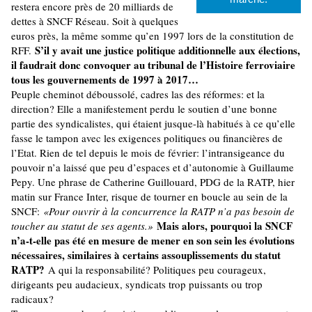
restera encore près de 20 milliards de
dettes à SNCF Réseau. Soit à quelques
euros près, la même somme qu’en 1997 lors de la constitution de
S’il y avait une justice politique additionnelle aux élections,
RFF.
il faudrait donc convoquer au tribunal de l’Histoire ferroviaire
tous les gouvernements de 1997 à 2017…
Peuple cheminot déboussolé, cadres las des réformes: et la
direction? Elle a manifestement perdu le soutien d’une bonne
partie des syndicalistes, qui étaient jusque-là habitués à ce qu’elle
fasse le tampon avec les exigences politiques ou financières de
l’Etat. Rien de tel depuis le mois de février: l’intransigeance du
pouvoir n’a laissé que peu d’espaces et d’autonomie à Guillaume
Pepy. Une phrase de Catherine Guillouard, PDG de la RATP, hier
matin sur France Inter, risque de tourner en boucle au sein de la
SNCF:
«Pour ouvrir à la concurrence la RATP n’a pas besoin de
Mais alors, pourquoi la SNCF
toucher au statut de ses agents.»
n’a-t-elle pas été en mesure de mener en son sein les évolutions
nécessaires, similaires à certains assouplissements du statut
RATP?
A qui la responsabilité? Politiques peu courageux,
dirigeants peu audacieux, syndicats trop puissants ou trop
radicaux?