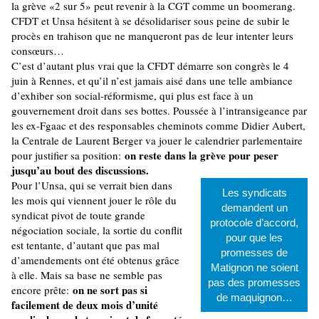
la grève «2 sur 5» peut revenir à la CGT comme un boomerang.
CFDT et Unsa hésitent à se désolidariser sous peine de subir le
procès en trahison que ne manqueront pas de leur intenter leurs
consœurs…
C’est d’autant plus vrai que la CFDT démarre son congrès le 4
juin à Rennes, et qu’il n’est jamais aisé dans une telle ambiance
d’exhiber son social-réformisme, qui plus est face à un
gouvernement droit dans ses bottes. Poussée à l’intransigeance par
les ex-Fgaac et des responsables cheminots comme Didier Aubert,
la Centrale de Laurent Berger va jouer le calendrier parlementaire
on reste dans la grève pour peser
pour justifier sa position:
jusqu’au bout des discussions.
Pour l’Unsa, qui se verrait bien dans
Les syndicats
les mois qui viennent jouer le rôle du
demandent un
syndicat pivot de toute grande
protocole d’accord,
négociation sociale, la sortie du conflit
pour que les
est tentante, d’autant que pas mal
promesses de
d’amendements ont été obtenus grâce
Matignon ne soient
à elle. Mais sa base ne semble pas
pas des promesses
on ne sort pas si
encore prête:
de maquignon…
facilement de deux mois d’unité