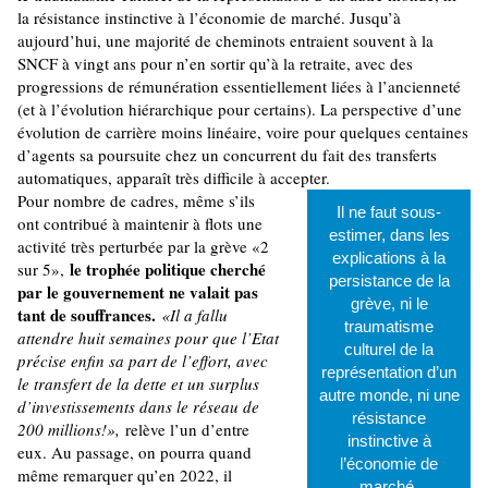
la résistance instinctive à l’économie de marché. Jusqu’à
aujourd’hui, une majorité de cheminots entraient souvent à la
SNCF à vingt ans pour n’en sortir qu’à la retraite, avec des
progressions de rémunération essentiellement liées à l’ancienneté
(et à l’évolution hiérarchique pour certains). La perspective d’une
évolution de carrière moins linéaire, voire pour quelques centaines
d’agents sa poursuite chez un concurrent du fait des transferts
automatiques, apparaît très difficile à accepter.
Pour nombre de cadres, même s’ils
Il ne faut sous-
ont contribué à maintenir à flots une
estimer, dans les
activité très perturbée par la grève «2
explications à la
le trophée politique cherché
sur 5»,
persistance de la
par le gouvernement ne valait pas
grève, ni le
tant de souffrances.
«Il a fallu
traumatisme
attendre huit semaines pour que l’Etat
culturel de la
précise enfin sa part de l’effort, avec
représentation d’un
le transfert de la dette et un surplus
autre monde, ni une
d’investissements dans le réseau de
résistance
200 millions!»,
relève l’un d’entre
instinctive à
eux. Au passage, on pourra quand
l’économie de
même remarquer qu’en 2022, il
marché.