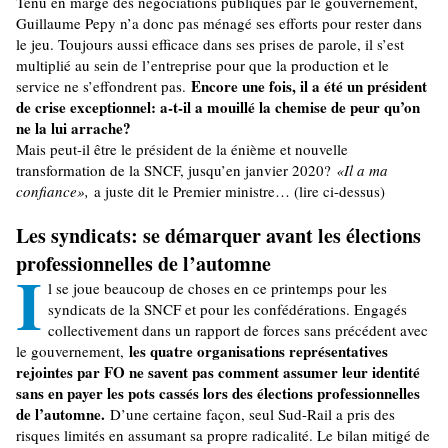
Tenu en marge des négociations publiques par le gouvernement,
Guillaume Pepy n’a donc pas ménagé ses efforts pour rester dans
le jeu. Toujours aussi efficace dans ses prises de parole, il s’est
multiplié au sein de l’entreprise pour que la production et le
Encore une fois, il a été un président
service ne s’effondrent pas.
de crise exceptionnel: a-t-il a mouillé la chemise de peur qu’on
ne la lui arrache?
Mais peut-il être le président de la énième et nouvelle
transformation de la SNCF, jusqu’en janvier 2020?
«Il a ma
confiance»,
a juste dit le Premier ministre… (lire ci-dessus)
Les syndicats: se démarquer avant les élections
professionnelles de l’automne
I
l se joue beaucoup de choses en ce printemps pour les
syndicats de la SNCF et pour les confédérations. Engagés
collectivement dans un rapport de forces sans précédent avec
les quatre organisations représentatives
le gouvernement,
rejointes par FO ne savent pas comment assumer leur identité
sans en payer les pots cassés lors des élections professionnelles
de l’automne.
D’une certaine façon, seul Sud-Rail a pris des
risques limités en assumant sa propre radicalité. Le bilan mitigé de