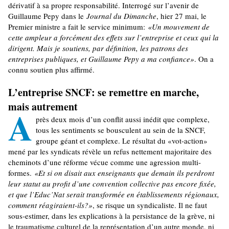
dérivatif à sa propre responsabilité. Interrogé sur l’avenir de
Guillaume Pepy dans le
Journal du Dimanche
, hier 27 mai, le
Premier ministre a fait le service minimum:
«Un mouvement de
cette ampleur a forcément des effets sur l’entreprise et ceux qui la
dirigent. Mais je soutiens, par définition, les patrons des
entreprises publiques, et Guillaume Pepy a ma confiance»
. On a
connu soutien plus affirmé.
L’entreprise SNCF: se remettre en marche,
mais autrement
A
près deux mois d’un conflit aussi inédit que complexe,
tous les sentiments se bousculent au sein de la SNCF,
groupe géant et complexe. Le résultat du «vot-action»
mené par les syndicats révèle un refus nettement majoritaire des
cheminots d’une réforme vécue comme une agression multi-
formes.
«Et si on disait aux enseignants que demain ils perdront
leur statut au profit d’une convention collective pas encore fixée,
et que l’Educ’Nat serait transformée en établissements régionaux,
comment réagiraient-ils?»
, se risque un syndicaliste. Il ne faut
sous-estimer, dans les explications à la persistance de la grève, ni
le traumatisme culturel de la représentation d’un autre monde, ni