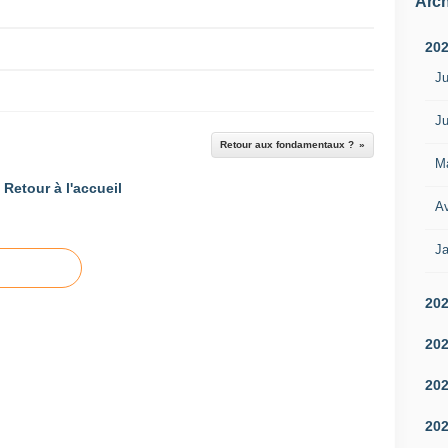
Arch
20
Ju
Ju
Retour aux fondamentaux ?
M
Retour à l'accueil
Av
Ja
20
20
20
20