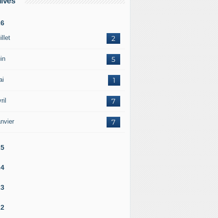
ives
26
illet
2
in
5
ai
1
ril
7
nvier
7
25
24
23
22