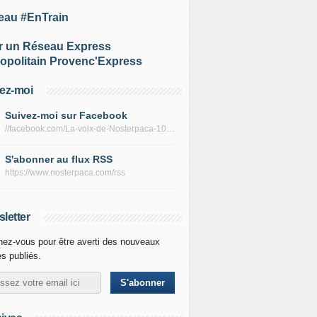
eau #EnTrain
r un Réseau Express
opolitain Provenc'Express
ez-moi
Suivez-moi sur Facebook
//facebook.com/La-voix-de-Nosterpaca-106434384284735
S'abonner au flux RSS
https://www.nosterpaca.com/rss
letter
ez-vous pour être averti des nouveaux
es publiés.