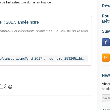
de l'infrastructure du rail en France :
Rés
Pou
Métr
 : 2017, année noire
mbreux et importants problèmes. La vétusté du réseau
Suiv
https://www.francetvinfo.fr/economie/transports/sncf/sncf-2017-annee-noire_2532651.html
News
Abonn
articl