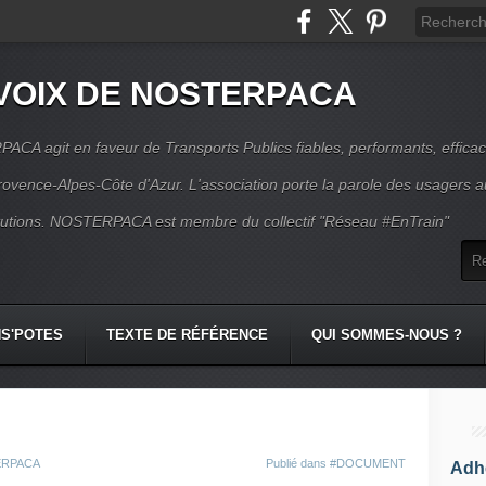
VOIX DE NOSTERPACA
CA agit en faveur de Transports Publics fiables, performants, effica
rovence-Alpes-Côte d'Azur. L'association porte la parole des usagers 
itutions. NOSTERPACA est membre du collectif "Réseau #EnTrain"
S'POTES
TEXTE DE RÉFÉRENCE
QUI SOMMES-NOUS ?
TERPACA
Publié dans
#DOCUMENT
Adhé