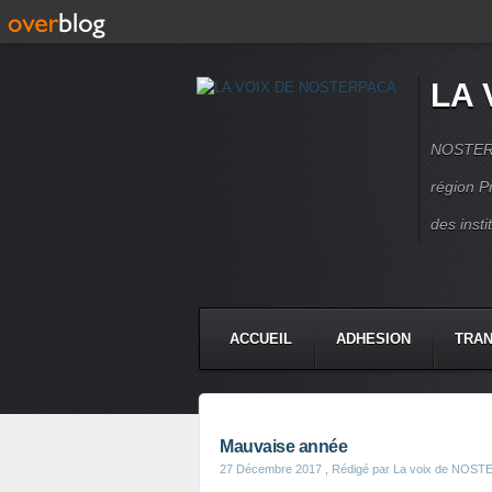
LA 
NOSTERPA
région P
des inst
ACCUEIL
ADHESION
TRAN
Mauvaise année
27 Décembre 2017
, Rédigé par La voix de NOS