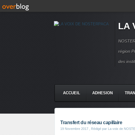
LA 
NOSTERPA
région P
des inst
ACCUEIL
ADHESION
TRAN
Transfert du réseau capillaire
19 Novembre 2017
, Rédigé par La voix de NOS