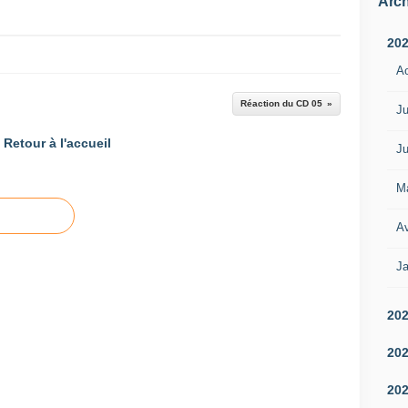
Arch
20
A
Réaction du CD 05
Ju
Retour à l'accueil
Ju
M
Av
Ja
20
20
20