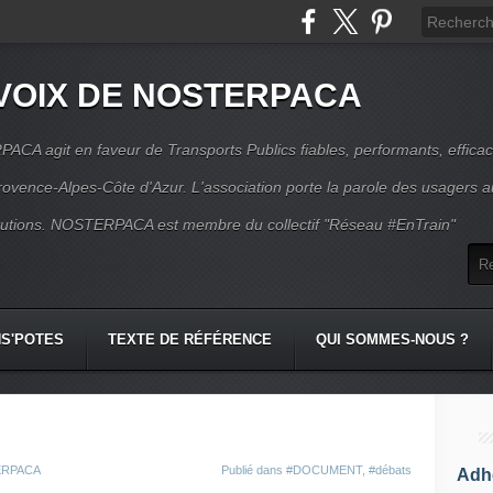
VOIX DE NOSTERPACA
CA agit en faveur de Transports Publics fiables, performants, effica
rovence-Alpes-Côte d'Azur. L'association porte la parole des usagers 
itutions. NOSTERPACA est membre du collectif "Réseau #EnTrain"
S'POTES
TEXTE DE RÉFÉRENCE
QUI SOMMES-NOUS ?
TERPACA
Publié dans
#DOCUMENT
,
#débats
Adhé