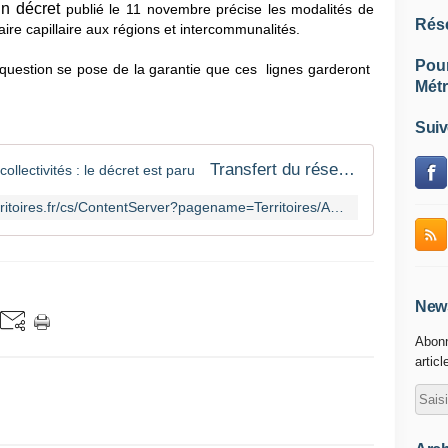
n décret
publié le 11 novembre précise les modalités de
Rés
iaire capillaire aux régions et intercommunalités.
Pou
 question se pose de la garantie que ces lignes garderont
Métr
Suiv
Transfert du réseau capillaire aux collectivités : le décret est paru
https://www.caissedesdepotsdesterritoires.fr/cs/ContentServer?pagename=Territoires/Articles/Articles&cid=1250280051840
News
Abonn
articl