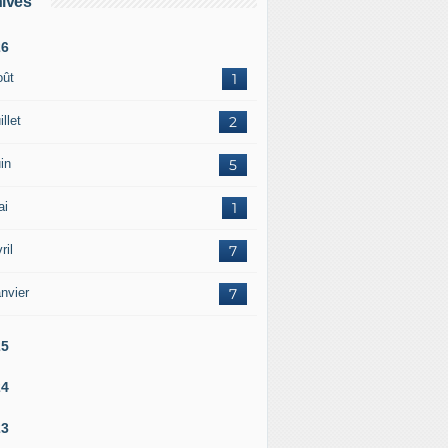
ives
26
oût
1
illet
2
in
5
ai
1
ril
7
nvier
7
25
24
23