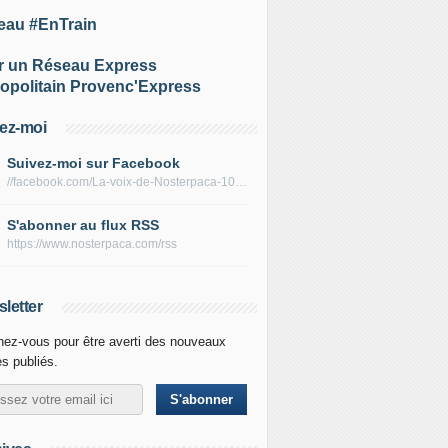
eau #EnTrain
r un Réseau Express
opolitain Provenc'Express
ez-moi
Suivez-moi sur Facebook
//facebook.com/La-voix-de-Nosterpaca-106434384284735
S'abonner au flux RSS
https://www.nosterpaca.com/rss
letter
ez-vous pour être averti des nouveaux
es publiés.