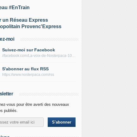
eau #EnTrain
r un Réseau Express
opolitain Provenc'Express
ez-moi
Suivez-moi sur Facebook
//facebook.com/La-voix-de-Nosterpaca-106434384284735
S'abonner au flux RSS
https://www.nosterpaca.com/rss
letter
ez-vous pour être averti des nouveaux
es publiés.