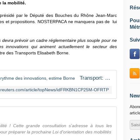
 la mobilité.
Rés
n, présidé par le Député des Bouches du Rhône Jean-Marc
Pou
idées et propositions. NOSTERPACA ne manquera pas de lui
Métr
Suiv
tés devra prévoir un cadre réglementaire plus souple pour ne
s innovations qui animent actuellement le secteur des
stre des Transports Elisabeth Borne.
Transport: La loi doit s'adapter au rythme des innovations, estime Borne
/fr.reuters.com/article/topNews/idFRKBN1CP25M-OFRTP
News
Abonn
articl
lité ! Cette grande consultation s'adresse à tous les
pour préparer la prochaine Loi d'orientation des mobilités