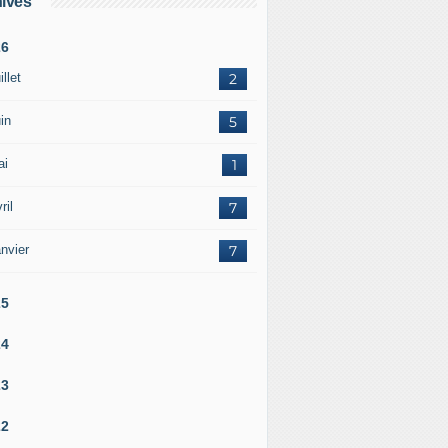
ives
26
illet
2
in
5
ai
1
ril
7
nvier
7
25
24
23
22