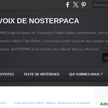
VOIX DE NOSTERPACA
CA agit en faveur de Transports Publics fiables, performants, effica
rovence-Alpes-Côte d'Azur. L'association porte la parole des usagers 
itutions. NOSTERPACA est membre du collectif "Réseau #EnTrain"
S'POTES
TEXTE DE RÉFÉRENCE
QUI SOMMES-NOUS ?
RPACA
Publié dans
#DOCUMENT
,
#débats
,
#Déplacements du quotidien
Adhé