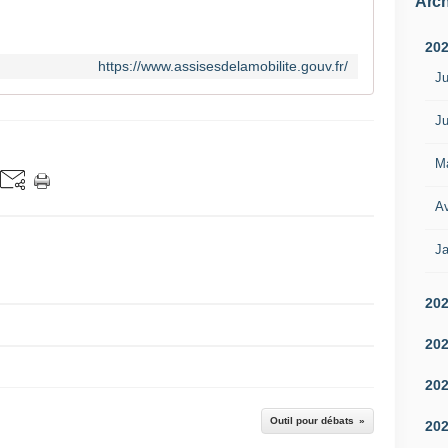
Arch
20
https://www.assisesdelamobilite.gouv.fr/
Ju
Ju
M
Av
Ja
20
20
20
Outil pour débats
20