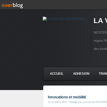
LA 
NOSTERPA
région P
des inst
ACCUEIL
ADHESION
TRAN
Innovations et mobilité
21 Octobre 2017
, Rédigé par La voix de NOSTE