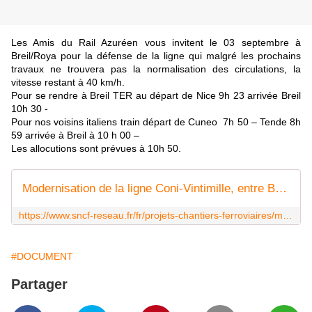
Les Amis du Rail Azuréen vous invitent le 03 septembre
à
Breil/Roya pour la défense de la ligne qui malgré les prochains
travaux ne trouvera pas la normalisation des circulations, la
vitesse restant à 40 km/h.
Pour se rendre à Breil TER au départ de Nice 9h 23 arrivée Breil
10h 30 -
Pour nos voisins italiens train départ de Cuneo 7h 50 – Tende 8h
59 arrivée à Breil à 10 h 00 –
Les allocutions sont prévues à 10h 50.
Modernisation de la ligne Coni-Vintimille, entre Breil-sur-Roya et le tunnel du Col de Tende, du 4 septembre 2017 au 28 avril 2018
https://www.sncf-reseau.fr/fr/projets-chantiers-ferroviaires/modernisation/modernisation-de-la-ligne-coni-vintimille-entre-breil
#DOCUMENT
Partager