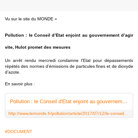
Vu sur le site du MONDE =
Pollution : le Conseil d’Etat enjoint au gouvernement d’agir
vite, Hulot promet des mesures
Un arrêt rendu mercredi condamne l’Etat pour dépassements
répétés des normes d’émissions de particules fines et de dioxyde
d’azote.
En savoir plus :
Pollution : le Conseil d'Etat enjoint au gouvernement d'agir vite, Hulot promet des mesures
http://www.lemonde.fr/pollution/article/2017/07/12/le-conseil-d-etat-enjoint-au-gouvernement-de-prendre-des-mesures-urgentes-contre-la-pollution_5159568_1652666.html
#DOCUMENT