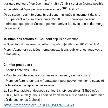
par gare (ou leurs "représentants"), afin d'établir ce bilan (points positifs
ème
et négatifs, et "que peut-on améliorer si 2
TGT ? " ).
(
A ce stade : Les intervenants qui sont impliqués uniquement dans le
TGT peuvent ainsi se libérer vers 15h30...
... Et ceux qui ne sont
intéressés que par le Collectif peuvent arriver ici, avec une petite marge
de sécurité
)
B- Bilan des actions du Collectif
depuis sa création
et "Quel fonctionnement du collectif, quels objectifs pour 2017" : ≈ 1h30 :
Merci d'apporter vos idées, remarques... (sans oublier chez vous votre
créativité ?)
2- Infos pratiques :
- Accueil café dès 13h30.
- Pour le covoiturage, je vous laisse organiser ça entre vous ?
- Merci de faire retour
par
« framadate » pour pouvoir vérifier la capacité
de la salle et l’adapter si nécessaire.
Le lien Framadate ci-dessous sur les 3 choix possibles (14h30 et/ou
15h30) fera le job (si vous choisissez de venir aux 2 parties il suffit bien
sûr de cocher les 2 choix) :
https://framadate.org/FdDDuH1yQ7RO5TRs