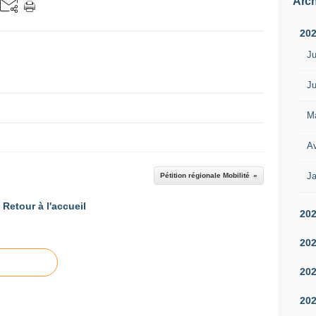
Arch
20
Ju
Ju
M
Av
Ja
Pétition régionale Mobilité
Retour à l'accueil
20
20
20
20