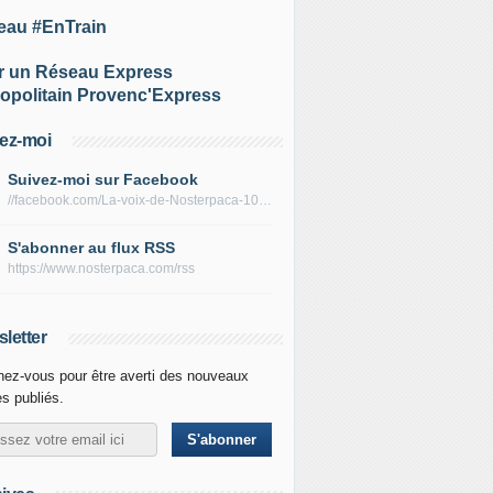
eau #EnTrain
r un Réseau Express
opolitain Provenc'Express
ez-moi
Suivez-moi sur Facebook
//facebook.com/La-voix-de-Nosterpaca-106434384284735
S'abonner au flux RSS
https://www.nosterpaca.com/rss
letter
ez-vous pour être averti des nouveaux
es publiés.