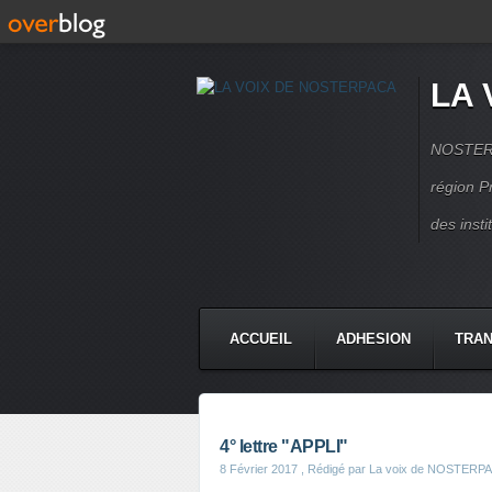
LA 
NOSTERPA
région P
des inst
ACCUEIL
ADHESION
TRAN
4° lettre "APPLI"
8 Février 2017
, Rédigé par La voix de NOSTERP