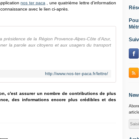
application
nos ter paca
, une quatrième lettre d'information
Rés
connaissance avec le lien ci-après.
Pou
Métr
la présidence de la Région Provence-Alpes-Côte d'Azur,
Suiv
onner la parole aux citoyens et aux usagers du transport
http://www.nos-ter-paca.fr/lettre/
ation, c'est assurer un nombre de contributions de plus
News
nce, des informations encore plus crédibles et des
Abonn
articl