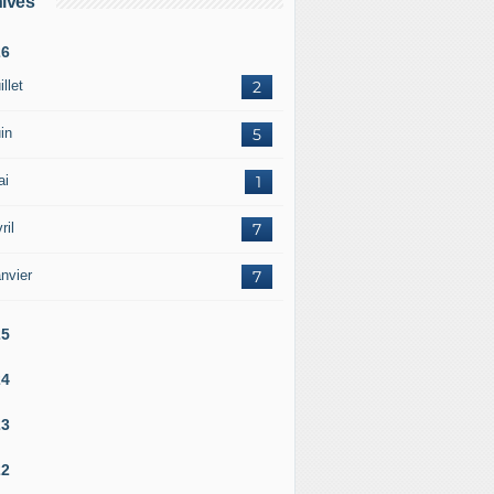
ives
26
illet
2
in
5
ai
1
ril
7
nvier
7
25
24
23
22