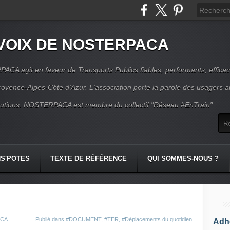
VOIX DE NOSTERPACA
CA agit en faveur de Transports Publics fiables, performants, effica
rovence-Alpes-Côte d'Azur. L'association porte la parole des usagers 
itutions. NOSTERPACA est membre du collectif "Réseau #EnTrain"
S'POTES
TEXTE DE RÉFÉRENCE
QUI SOMMES-NOUS ?
ACA
Publié dans
#DOCUMENT
,
#TER
,
#Déplacements du quotidien
Adhé