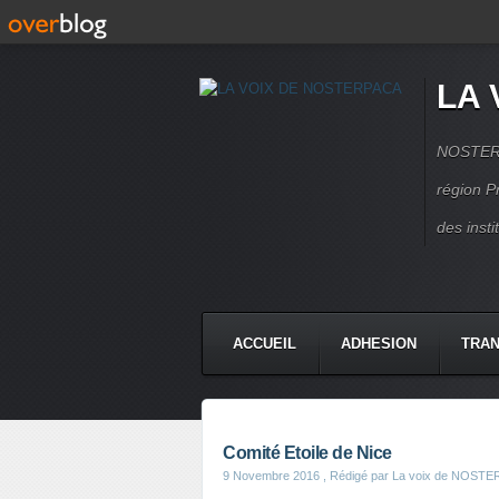
LA 
NOSTERPA
région P
des inst
ACCUEIL
ADHESION
TRAN
Comité Etoile de Nice
9 Novembre 2016
, Rédigé par La voix de NOST