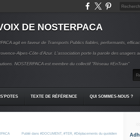
VOIX DE NOSTERPACA
CA agit en faveur de Transports Publics fiables, performants, effica
rovence-Alpes-Côte d'Azur. L'association porte la parole des usagers 
itutions. NOSTERPACA est membre du collectif "Réseau #EnTrain"
S'POTES
TEXTE DE RÉFÉRENCE
QUI SOMMES-NOUS ?
ERPACA
Publié dans
#DOCUMENT
,
#TER
,
#Déplacements du quotidien
Adhé