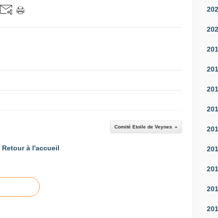
20
20
20
20
20
20
Comité Etoile de Veynes
20
Retour à l'accueil
20
20
20
20