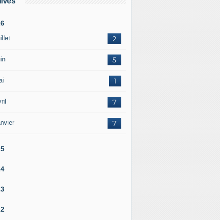
ives
26
illet
2
in
5
ai
1
ril
7
nvier
7
25
24
23
22