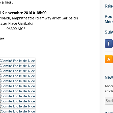
 a lieu :
Rés
i 9 novembre 2016 à 18h00
Pou
ibaldi, amphithéâtre (tramway arrêt Garibaldi)
Métr
12ter Place Garibaldi
06300 NICE
Suiv
ité :
News
Abonn
articl