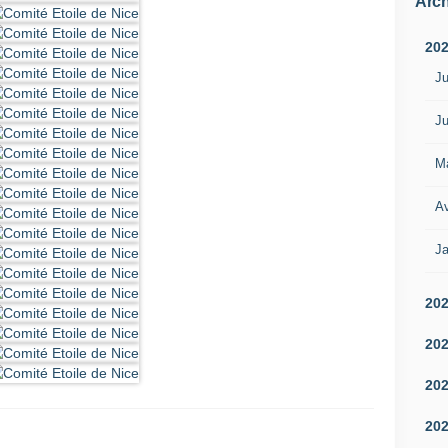
Arch
20
Ju
Ju
M
Av
Ja
20
20
20
20