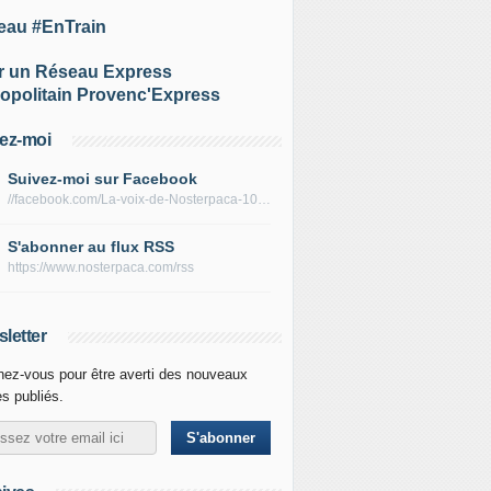
eau #EnTrain
r un Réseau Express
opolitain Provenc'Express
ez-moi
Suivez-moi sur Facebook
//facebook.com/La-voix-de-Nosterpaca-106434384284735
S'abonner au flux RSS
https://www.nosterpaca.com/rss
letter
ez-vous pour être averti des nouveaux
es publiés.